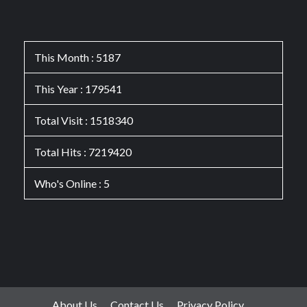
This Month : 5187
This Year : 179541
Total Visit : 1518340
Total Hits : 7219420
Who's Online : 5
About Us
Contact Us
Privacy Policy