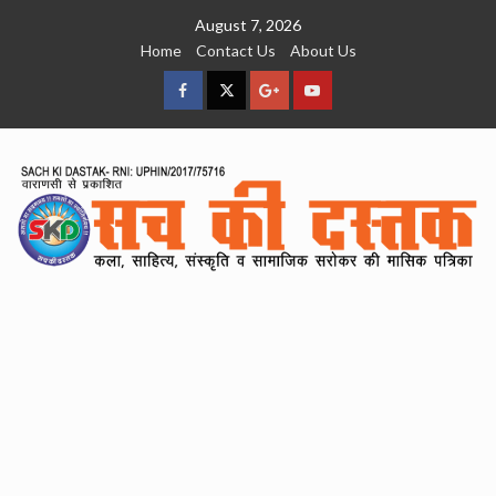
Skip
August 7, 2026
to
Home
Contact Us
About Us
content
facebook
Twitter
Google
YouTube
Plus