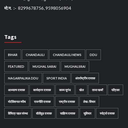
मो.न. :-
8299678756, 9598056904
Tags
BIHAR
CHANDAULI
CHANDAULI NEWS
DDU
FEATURED
MUGHAL SARAI
MUGHALSRAI
NAGARPALIKA DDU
SPORT INDIA
अंतर्राष्ट्रीय दस्तक
आध्यात्म दस्तक
कार्यक्रम दस्तक
काव्य सुगंध
खेल
ताजा खबरें
पत्रिका
मोटीवेशनल स्पीच
राजनीति दस्तक
राष्ट्रीय दस्तक
लेख /विचार
विचित्र पहल संस्था
वॉलीवुड दस्तक
साहित्य दस्तक
सुविचार
स्पोर्ट्स दस्तक