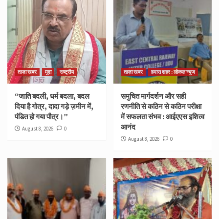
ताज़ा खबर
मुद्दा
राष्ट्रीय
ताज़ा खबर
हमारा शहर : लोकल न्यूज
“जाति बदली, धर्म बदला, बदल
समुचित मार्गदर्शन और सही
दिया है गोत्र, दादा गड़े ज़मीन में,
रणनीति से कठिन से कठिन परीक्षा
पंडित हो गया पौत्र।”
में सफलता संभव : आईएएस इशित्व
आनंद
August 8, 2026
0
August 8, 2026
0