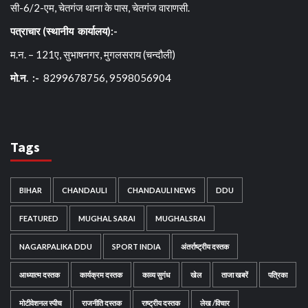
सी-6/2-एम, चेतगंज थाना के पास, चेतगंज वाराणसी.
पत्राचार (स्थानीय कार्यालय):-
म.न. – 121ए, सुभाषनगर, मुगलसराय (चन्दौली)
मो.न. :-
8299678756, 9598056904
Tags
BIHAR
CHANDAULI
CHANDAULI NEWS
DDU
FEATURED
MUGHAL SARAI
MUGHALSRAI
NAGARPALIKA DDU
SPORT INDIA
अंतर्राष्ट्रीय दस्तक
आध्यात्म दस्तक
कार्यक्रम दस्तक
काव्य सुगंध
खेल
ताजा खबरें
पत्रिका
मोटीवेशनल स्पीच
राजनीति दस्तक
राष्ट्रीय दस्तक
लेख /विचार