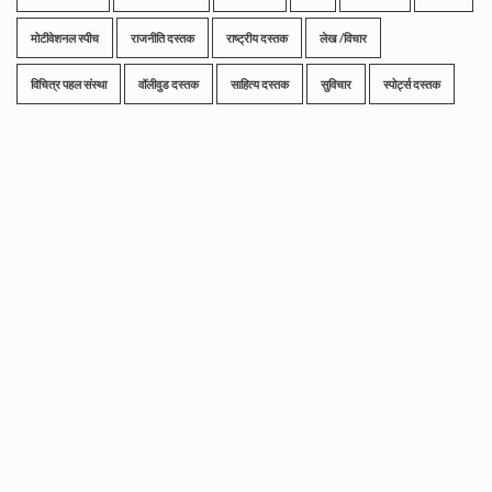
मोटीवेशनल स्पीच
राजनीति दस्तक
राष्ट्रीय दस्तक
लेख /विचार
विचित्र पहल संस्था
वॉलीवुड दस्तक
साहित्य दस्तक
सुविचार
स्पोर्ट्स दस्तक