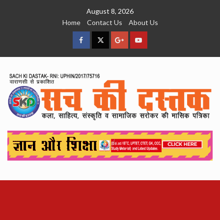
Skip
August 8, 2026
to
Home
Contact Us
About Us
content
facebook
Twitter
Google
YouTube
Plus