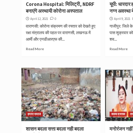
Corona Hospital: मिलिट्री, NDRF
यूपी: धारदार 
बनाएंगे अस्थायी कोरोना अस्पताल
नग्न अवस्था म
April 12, 2021
0
April 9, 2021
वाराणसी: कोरोना संक्रमण की रफ्तार को देखते हुए
गाजीपुर: जिले के
रक्षा मंत्रालय की पहल पर वाराणसी, लखनऊ में
पास शुक्रवार को
आर्मी और एनडीआरएफ की...
शव...
Read More
Read More
हमारा समाज
काव्य दस्तक
त
शासन बदला सत्ता बदला नही बदला
मनोरंजन नहीं