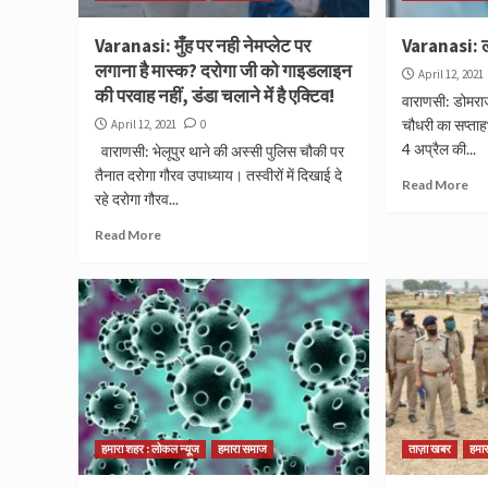
Varanasi: मुँह पर नही नेमप्लेट पर
Varanasi: ला
लगाना है मास्क? दरोगा जी को गाइडलाइन
April 12, 2021
की परवाह नहीं, डंडा चलाने में है एक्टिव!
वाराणसी: डोमरा
चौधरी का सप्ता
April 12, 2021
0
4 अप्रैल की...
वाराणसी: भेलूपुर थाने की अस्सी पुलिस चौकी पर
तैनात दरोगा गौरव उपाध्याय। तस्वीरों में दिखाई दे
Read More
रहे दरोगा गौरव...
Read More
हमारा शहर : लोकल न्यूज
हमारा समाज
ताज़ा खबर
हमा