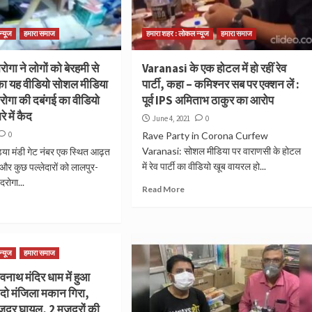
न्यूज
हमारा समाज
हमारा शहर : लोकल न्यूज
हमारा समाज
रोगा ने लोगों को बेरहमी से
Varanasi के एक होटल में हो रहीं रेव
का यह वीडियो सोशल मीडिया
पार्टी, कहा – कमिश्नर सब पर एक्शन लें :
रोगा की दबंगई का वीडियो
पूर्व IPS अमिताभ ठाकुर का आरोप
े में कैद
June 4, 2021
0
0
Rave Party in Corona Curfew
Varanasi: सोशल मीडिया पर वाराणसी के होटल
िया मंडी गेट नंबर एक स्थित आढ़त
में रेव पार्टी का वीडियो खूब वायरल हो...
 और कुछ पल्लेदारों को लालपुर-
 दरोगा...
Read More
न्यूज
हमारा समाज
्वनाथ मंदिर धाम में हुआ
 दो मंजिला मकान गिरा,
दूर घायल, 2 मजदूरों की