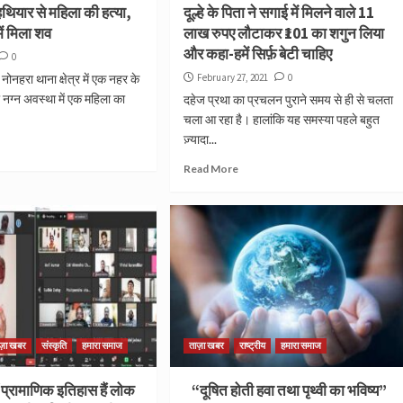
हथियार से महिला की हत्या,
दूल्हे के पिता ने सगाई में मिलने वाले 11
ें मिला शव
लाख रुपए लौटाकर ₹101 का शगुन लिया
और कहा-हमें सिर्फ़ बेटी चाहिए
0
 नोनहरा थाना क्षेत्र में एक नहर के
February 27, 2021
0
 नग्न अवस्था में एक महिला का
दहेज प्रथा का प्रचलन पुराने समय से ही से चलता
चला आ रहा है। हालांकि यह समस्या पहले बहुत
ज़्यादा...
Read More
ाज़ा खबर
संस्कृति
हमारा समाज
ताज़ा खबर
राष्ट्रीय
हमारा समाज
 प्रामाणिक इतिहास हैं लोक
“दूषित होती हवा तथा पृथ्वी का भविष्य”