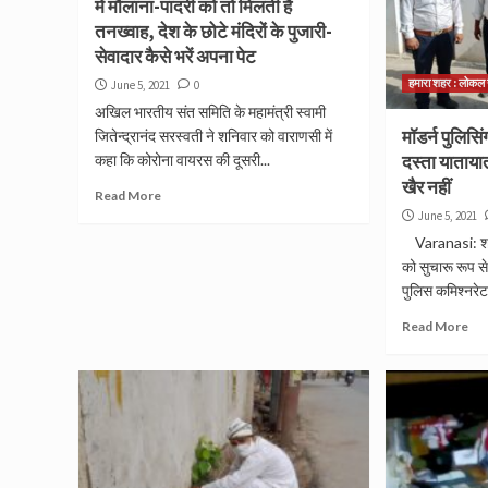
में मौलाना-पादरी को तो मिलती है
तनख्वाह, देश के छोटे मंदिरों के पुजारी-
सेवादार कैसे भरें अपना पेट
हमारा शहर : लोकल 
June 5, 2021
0
अखिल भारतीय संत समिति के महामंत्री स्वामी
मॉडर्न पुलिसि
जितेन्द्रानंद सरस्वती ने शनिवार को वाराणसी में
कहा कि कोरोना वायरस की दूसरी...
दस्ता याताया
खैर नहीं
Read More
June 5, 2021
Varanasi: शहर 
को सुचारू रूप स
पुलिस कमिश्नरेट.
Read More