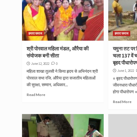
हमारा समाज
हमारा समाज
श्री पोरवाल महिला मंडल, औरैया की
यमुना तट पर स्
संयोजक बनी सीता
चला 137 वें
बृहद पौधारोपण
June 12, 2022
0
महिला शाखा तुलसी ने किया हृदय से अभिनंदन श्री
June 1, 2022
पोरवाल सभा रजि. औरैया द्वारा सजातीय महिलाओं
० बृहद पौधारोपण
की सुरक्षा, सम्मान, अधिकार...
जीवनधारा पौधार
होगा पौधारोपण ० 
Read More
Read More