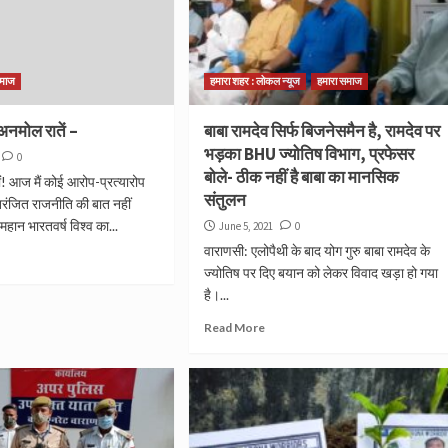
समाज
हमारा शहर : लोकल न्यूज
हमारा समाज
 अनमोल रातें –
बाबा रामदेव सिर्फ बिजनेसमैन है, रामदेव पर
भड़का BHU ज्योतिष विभाग, प्रफेसर
0
बोले- ठीक नहीं है बाबा का मानसिक
ं! आज मैं कोई आरोप-प्रत्यारोप
संतुलन
क्तरंजित राजनीति की बात नहीं
 महान भारतवर्ष विश्व का...
June 5, 2021
0
वाराणसी: एलोपैथी के बाद योग गुरु बाबा रामदेव के
ज्योतिष पर दिए बयान को लेकर विवाद खड़ा हो गया
है।...
Read More