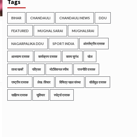
Tags
BIHAR
CHANDAULI
CHANDAULI NEWS
DDU
FEATURED
MUGHAL SARAI
MUGHALSRAI
NAGARPALIKA DDU
SPORT INDIA
अंतर्राष्ट्रीय दस्तक
आध्यात्म दस्तक
कार्यक्रम दस्तक
काव्य सुगंध
खेल
ताजा खबरें
पत्रिका
मोटीवेशनल स्पीच
राजनीति दस्तक
राष्ट्रीय दस्तक
लेख /विचार
विचित्र पहल संस्था
वॉलीवुड दस्तक
साहित्य दस्तक
सुविचार
स्पोर्ट्स दस्तक