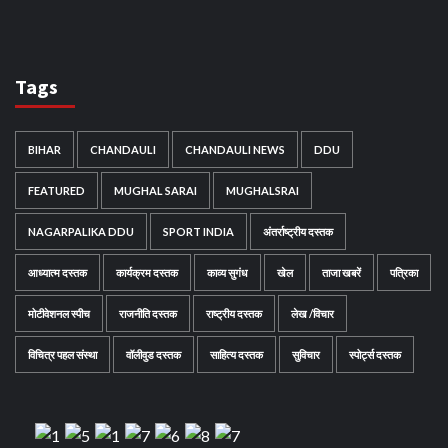
Tags
BIHAR
CHANDAULI
CHANDAULI NEWS
DDU
FEATURED
MUGHAL SARAI
MUGHALSRAI
NAGARPALIKA DDU
SPORT INDIA
अंतर्राष्ट्रीय दस्तक
आध्यात्म दस्तक
कार्यक्रम दस्तक
काव्य सुगंध
खेल
ताजा खबरें
पत्रिका
मोटीवेशनल स्पीच
राजनीति दस्तक
राष्ट्रीय दस्तक
लेख /विचार
विचित्र पहल संस्था
वॉलीवुड दस्तक
साहित्य दस्तक
सुविचार
स्पोर्ट्स दस्तक