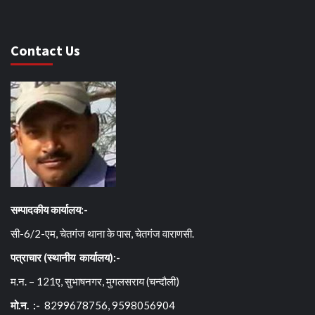
Contact Us
सम्पादकीय कार्यालय:-
सी-6/2-एम, चेतगंज थाना के पास, चेतगंज वाराणसी.
पत्राचार (स्थानीय कार्यालय):-
म.न. – 121ए, सुभाषनगर, मुगलसराय (चन्दौली)
मो.न. :-
8299678756, 9598056904