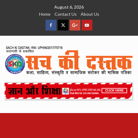
Skip
August 6, 2026
to
Home
Contact Us
About Us
content
facebook
Twitter
Google
YouTube
Plus