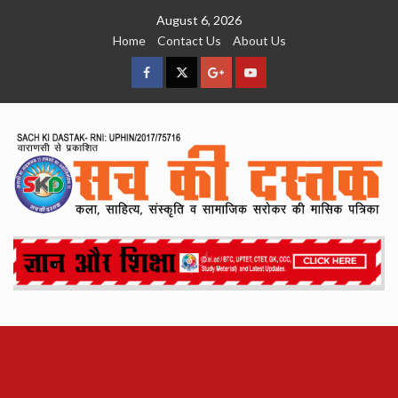
Skip
August 6, 2026
to
Home
Contact Us
About Us
content
facebook
Twitter
Google
YouTube
Plus