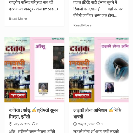
राष्ट्रीय मासिक पत्रिका सच की
ग़ज़ल (हिंदी) सही इंसान चुनने में
दस्तक का अक्टूबर अंक (more…)
रिवाजों का दखल होगा । वहीं पर रात
बीतेगी जहाँ पर अन्न जल होगा...
Read More
Read More
काव्य दस्तक
काव्य दस्तक
कविता : आँसू
श्रीमती सुमन
लड़की होना अभिशाप
निधि
मिश्रा, झाँसी
भारती
May 26, 2022
0
May 26, 2022
0
आँसू _श्रीमती सुमन मिश्रा, झाँसी
लड़की होना अभिशाप क्यों लड़की