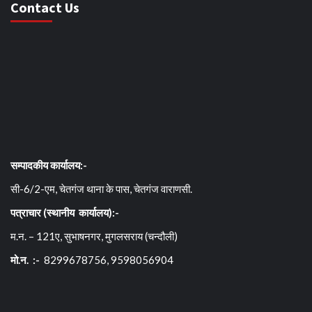
Contact Us
सम्पादकीय कार्यालय:-
सी-6/2-एम, चेतगंज थाना के पास, चेतगंज वाराणसी.
पत्राचार (स्थानीय कार्यालय):-
म.न. – 121ए, सुभाषनगर, मुगलसराय (चन्दौली)
मो.न. :-
8299678756, 9598056904