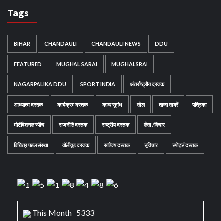
Tags
BIHAR
CHANDAULI
CHANDAULI NEWS
DDU
FEATURED
MUGHAL SARAI
MUGHALSRAI
NAGARPALIKA DDU
SPORT INDIA
अंतर्राष्ट्रीय दस्तक
आध्यात्म दस्तक
कार्यक्रम दस्तक
काव्य सुगंध
खेल
ताजा खबरें
पत्रिका
मोटीवेशनल स्पीच
राजनीति दस्तक
राष्ट्रीय दस्तक
लेख /विचार
विचित्र पहल संस्था
वॉलीवुड दस्तक
साहित्य दस्तक
सुविचार
स्पोर्ट्स दस्तक
This Month : 5333