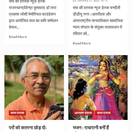
January 17, 2022
0
सच की दस्तक न्यूज़ डेस्क
राजस्थान(देवेन्द्र कुमावत) डॉ तारा
सच की दस्तक न्यूज डेस्क चन्दौली
प्रकाश जोशी मेमोरियल फाउंडेशन
डीडीयू नगर।आरपीएफ और
द्वारा आयोजित कल का कवि सम्मेलन
अंतरराष्ट्रीय मानवाधिकार सामाजिक
केवल...
न्याय संगठन के संयुक्त तत्वावधान में
रविवार को...
Read More
Read More
काव्य दस्तक
आध्यात्म दस्तक
काव्य दस्तक
परों को कतरना छोड़ दो-
भजन : राधारानी बनीं हैं