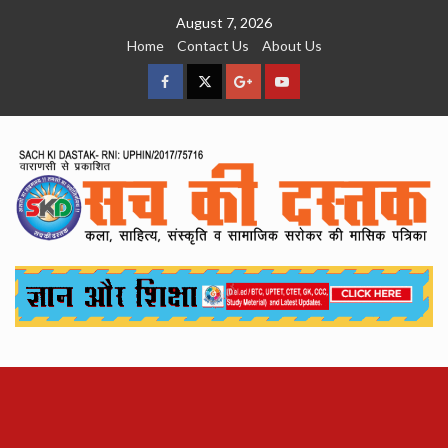
Skip
August 7, 2026
to
Home
Contact Us
About Us
content
facebook
Twitter
Google
YouTube
Plus