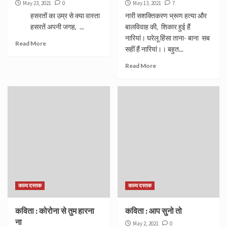
May 23, 2021
0
May 13, 2021
7
हसरतों का उम्र से क्या वास्ता
नारी सशक्तिकरण भ्रूण हत्या और
हसरतें अपनी जगह, ...
बालविवाह की, शिकार हुई हैं
नारियां। घरेलू हिंसा ताना- बाना सब
Read More
सहीं हैं नारियां।। बहुत...
Read More
काव्य दस्तक
काव्य दस्तक
कविता : कोरोना से तुम हारना
कविता : आप सुनो तो
ना
May 2, 2021
0