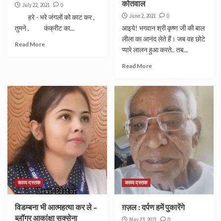
कोतवाल
July 22, 2021
0
June 2, 2021
0
हरे - भरे जंगलों को काट कर ,
तुमने , कंक्रीट का...
आइये! भगवान श्री कृष्ण जी की बाल
लीला का आनंद लेते हैं। जब वह छोटे
Read More
प्यारे लालन हुआ करते.. तब...
Read More
काव्य दस्तक
काव्य दस्तक
विडम्बना भी आत्महत्या कर ले –
ग़ज़ल : दर्पण हमें पुकारेंगे
ब्लॉगर आकांक्षा सक्सेना
May 23, 2021
0