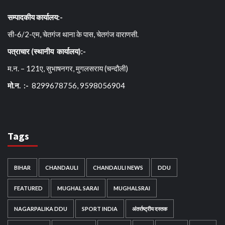
सम्पादकीय कार्यालय:-
सी-6/2-एम, चेतगंज थाना के पास, चेतगंज वाराणसी.
पत्राचार (स्थानीय कार्यालय):-
म.न. – 121ए, सुभाषनगर, मुगलसराय (चन्दौली)
मो.न. :-
8299678756, 9598056904
Tags
BIHAR
CHANDAULI
CHANDAULI NEWS
DDU
FEATURED
MUGHAL SARAI
MUGHALSRAI
NAGARPALIKA DDU
SPORT INDIA
अंतर्राष्ट्रीय दस्तक