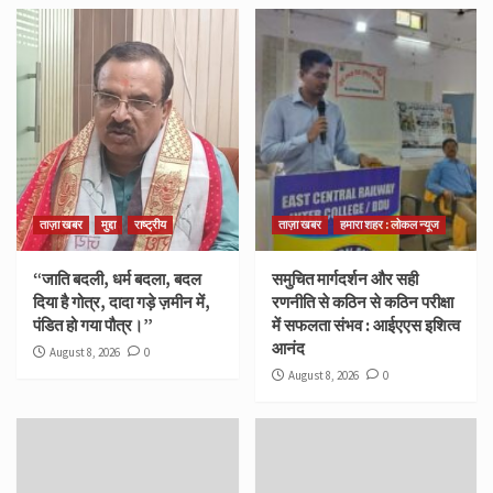
ताज़ा खबर
मुद्दा
राष्ट्रीय
ताज़ा खबर
हमारा शहर : लोकल न्यूज
“जाति बदली, धर्म बदला, बदल
समुचित मार्गदर्शन और सही
दिया है गोत्र, दादा गड़े ज़मीन में,
रणनीति से कठिन से कठिन परीक्षा
पंडित हो गया पौत्र।”
में सफलता संभव : आईएएस इशित्व
आनंद
August 8, 2026
0
August 8, 2026
0