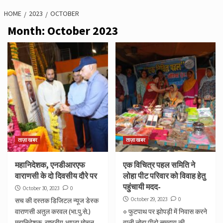
HOME
2023
OCTOBER
Month:
October 2023
ताज़ा खबर
ताज़ा खबर
महानिदेशक, एनडीआरएफ
एक विचित्र पहल समिति ने
वाराणसी के दो दिवसीय दौरे पर
लोहा पीट परिवार को विवाह हेतु
पहुंचायी मदद-
October 30, 2023
0
October 29, 2023
0
सच की दस्तक डिजिटल न्यूज डेस्क
वाराणसी अतुल करवल (भा.पु.से.)
० फुटपाथ पर झोपड़ी में निवास करने
महानिदेशक, राष्ट्रीय आपदा मोचन
वाली लोहा पीटो समुदाय की