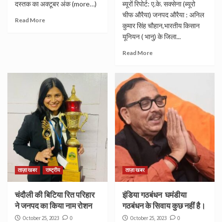
दस्तक का अक्टूबर अंक (more…)
ब्यूरों रिपोर्ट: ए.के. सक्सेना (ब्यूरो
चीफ औरैया) जनपद औरैया : अनिल
Read More
कुमार सिंह चौहान,भारतीय किसान
यूनियन ( भानु) के जिला...
Read More
ताज़ा खबर
राष्ट्रीय
ताज़ा खबर
चंदौली की बिटिया रित परिहार
इंडिया गठबंधन घमंडीया
ने जनपद का किया नाम रोशन
गठबंधन के सिवाय कुछ नहीं है।
October 25, 2023
0
October 25, 2023
0