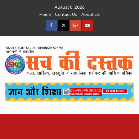
Skip
August 8, 2026
to
Home
Contact Us
About Us
content
facebook
Twitter
Google
YouTube
Plus