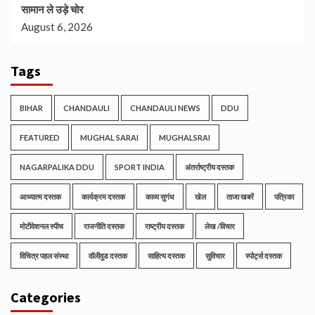
सामान ले उड़े चोर
August 6, 2026
Tags
BIHAR
CHANDAULI
CHANDAULI NEWS
DDU
FEATURED
MUGHAL SARAI
MUGHALSRAI
NAGARPALIKA DDU
SPORT INDIA
अंतर्राष्ट्रीय दस्तक
आध्यात्म दस्तक
कार्यक्रम दस्तक
काव्य सुगंध
खेल
ताजा खबरें
पत्रिका
मोटीवेशनल स्पीच
राजनीति दस्तक
राष्ट्रीय दस्तक
लेख /विचार
विचित्र पहल संस्था
वॉलीवुड दस्तक
साहित्य दस्तक
सुविचार
स्पोर्ट्स दस्तक
Categories