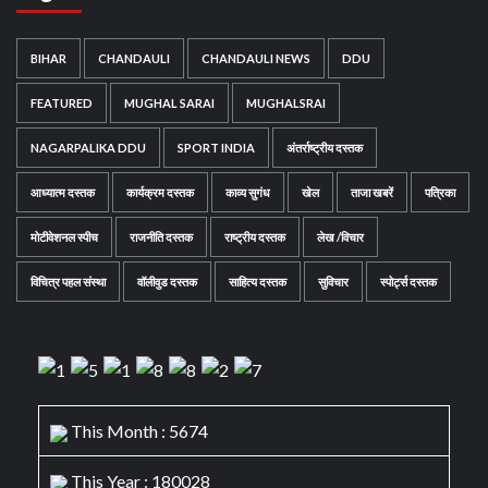
BIHAR
CHANDAULI
CHANDAULI NEWS
DDU
FEATURED
MUGHAL SARAI
MUGHALSRAI
NAGARPALIKA DDU
SPORT INDIA
अंतर्राष्ट्रीय दस्तक
आध्यात्म दस्तक
कार्यक्रम दस्तक
काव्य सुगंध
खेल
ताजा खबरें
पत्रिका
मोटीवेशनल स्पीच
राजनीति दस्तक
राष्ट्रीय दस्तक
लेख /विचार
विचित्र पहल संस्था
वॉलीवुड दस्तक
साहित्य दस्तक
सुविचार
स्पोर्ट्स दस्तक
This Month : 5674
This Year : 180028