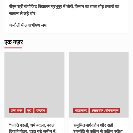
पीएम श्री कंपोजिट विद्यालय प्रभुपुर में चोरी, किचन का ताला तोड़ हजारों का
सामान ले उड़े चोर
चन्दौली में लगा भीषण जमा
एक नज़र
ताज़ा खबर
मुद्दा
राष्ट्रीय
ताज़ा खबर
हमारा शहर : लोकल न्यूज
“जाति बदली, धर्म बदला, बदल
समुचित मार्गदर्शन और सही
दिया है गोत्र, दादा गड़े ज़मीन में,
रणनीति से कठिन से कठिन परीक्षा