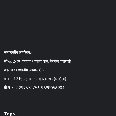
सम्पादकीय कार्यालय:-
सी-6/2-एम, चेतगंज थाना के पास, चेतगंज वाराणसी.
पत्राचार (स्थानीय कार्यालय):-
म.न. – 121ए, सुभाषनगर, मुगलसराय (चन्दौली)
मो.न. :-
8299678756, 9598056904
Tags