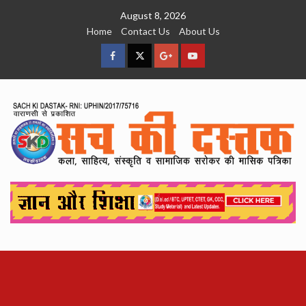
Skip
August 8, 2026
to
Home
Contact Us
About Us
content
facebook
Twitter
Google
YouTube
Plus