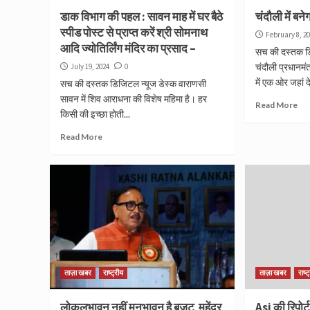
डाक विभाग की पहल : सावन माह में घर बैठे
चंदौली में बने
स्पीड पोस्ट से प्राप्त करें श्री सोमनाथ
February 8, 2
आदि ज्योतिर्लिंग मंदिर का प्रसाद –
सच की दस्तक डि
चंदौली प्रधानमंत्
July 19, 2024
0
में एक ओर जहां देश
सच की दस्तक डिजिटल न्यूज डेस्क वाराणसी
सावन में शिव आराधना की विशेष महिमा है। हर
Read More
किसी की इच्छा होती...
Read More
ताज़ा खबर
राष्ट्रीय
ताज़ा खबर
राष्ट
लोकलुभावन नहीं मनभावन है बजट महेंद्र
Asi की रिपोर्