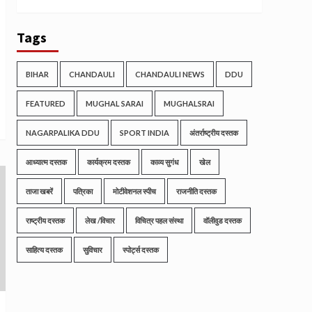
Tags
BIHAR
CHANDAULI
CHANDAULI NEWS
DDU
FEATURED
MUGHAL SARAI
MUGHALSRAI
NAGARPALIKA DDU
SPORT INDIA
अंतर्राष्ट्रीय दस्तक
आध्यात्म दस्तक
कार्यक्रम दस्तक
काव्य सुगंध
खेल
ताजा खबरें
पत्रिका
मोटीवेशनल स्पीच
राजनीति दस्तक
राष्ट्रीय दस्तक
लेख /विचार
विचित्र पहल संस्था
वॉलीवुड दस्तक
साहित्य दस्तक
सुविचार
स्पोर्ट्स दस्तक