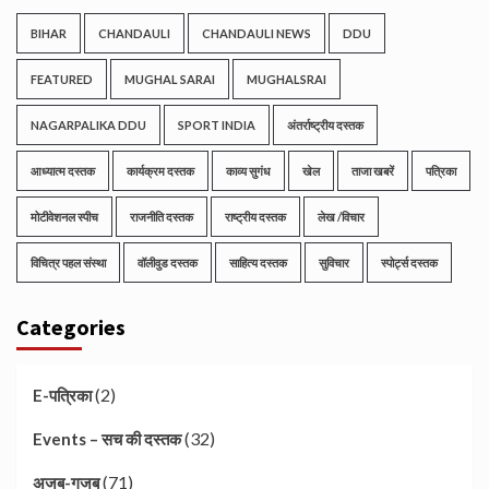
BIHAR
CHANDAULI
CHANDAULI NEWS
DDU
FEATURED
MUGHAL SARAI
MUGHALSRAI
NAGARPALIKA DDU
SPORT INDIA
अंतर्राष्ट्रीय दस्तक
आध्यात्म दस्तक
कार्यक्रम दस्तक
काव्य सुगंध
खेल
ताजा खबरें
पत्रिका
मोटीवेशनल स्पीच
राजनीति दस्तक
राष्ट्रीय दस्तक
लेख /विचार
विचित्र पहल संस्था
वॉलीवुड दस्तक
साहित्य दस्तक
सुविचार
स्पोर्ट्स दस्तक
Categories
(2)
E-पत्रिका
(32)
Events – सच की दस्तक
(71)
अजब-गजब