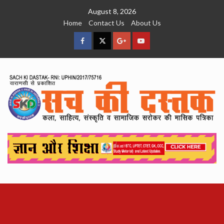
Skip
August 8, 2026
to
Home
Contact Us
About Us
content
facebook
Twitter
Google
YouTube
Plus