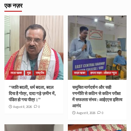
एक नज़र
ताज़ा खबर
मुद्दा
राष्ट्रीय
ताज़ा खबर
हमारा शहर : लोकल न्यूज
“जाति बदली, धर्म बदला, बदल
समुचित मार्गदर्शन और सही
दिया है गोत्र, दादा गड़े ज़मीन में,
रणनीति से कठिन से कठिन परीक्षा
पंडित हो गया पौत्र।”
में सफलता संभव : आईएएस इशित्व
आनंद
August 8, 2026
0
August 8, 2026
0