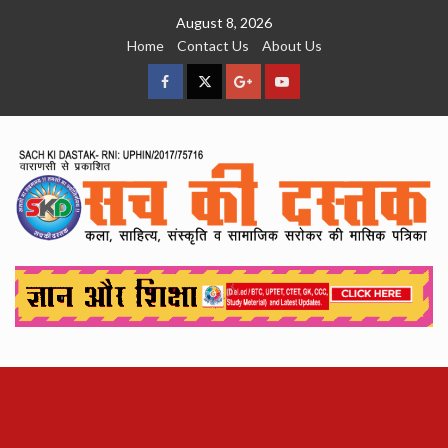
Skip
August 8, 2026
to
Home
Contact Us
About Us
content
facebook
Twitter
Google
YouTube
Plus