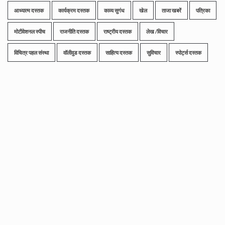
आध्यात्म दस्तक
कार्यक्रम दस्तक
काव्य सुगंध
खेल
ताजा खबरें
पत्रिका
मोटीवेशनल स्पीच
राजनीति दस्तक
राष्ट्रीय दस्तक
लेख /विचार
विचित्र पहल संस्था
वॉलीवुड दस्तक
साहित्य दस्तक
सुविचार
स्पोर्ट्स दस्तक