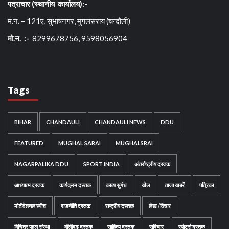
पत्राचार (स्थानीय कार्यालय):-
म.न. – 121ए, सुभाषनगर, मुगलसराय (चन्दौली)
मो.न. :-
8299678756, 9598056904
Tags
BIHAR
CHANDAULI
CHANDAULI NEWS
DDU
FEATURED
MUGHAL SARAI
MUGHALSRAI
NAGARPALIKA DDU
SPORT INDIA
अंतर्राष्ट्रीय दस्तक
आध्यात्म दस्तक
कार्यक्रम दस्तक
काव्य सुगंध
खेल
ताजा खबरें
पत्रिका
मोटीवेशनल स्पीच
राजनीति दस्तक
राष्ट्रीय दस्तक
लेख /विचार
विचित्र पहल संस्था
वॉलीवुड दस्तक
साहित्य दस्तक
सुविचार
स्पोर्ट्स दस्तक