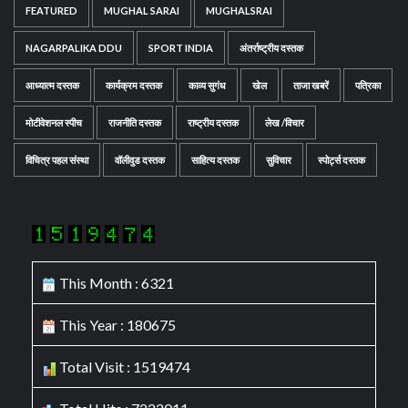
FEATURED
MUGHAL SARAI
MUGHALSRAI
NAGARPALIKA DDU
SPORT INDIA
अंतर्राष्ट्रीय दस्तक
आध्यात्म दस्तक
कार्यक्रम दस्तक
काव्य सुगंध
खेल
ताजा खबरें
पत्रिका
मोटीवेशनल स्पीच
राजनीति दस्तक
राष्ट्रीय दस्तक
लेख /विचार
विचित्र पहल संस्था
वॉलीवुड दस्तक
साहित्य दस्तक
सुविचार
स्पोर्ट्स दस्तक
This Month : 6321
This Year : 180675
Total Visit : 1519474