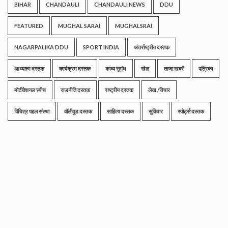
BIHAR
CHANDAULI
CHANDAULI NEWS
DDU
FEATURED
MUGHAL SARAI
MUGHALSRAI
NAGARPALIKA DDU
SPORT INDIA
अंतर्राष्ट्रीय दस्तक
आध्यात्म दस्तक
कार्यक्रम दस्तक
काव्य सुगंध
खेल
ताजा खबरें
पत्रिका
मोटीवेशनल स्पीच
राजनीति दस्तक
राष्ट्रीय दस्तक
लेख /विचार
विचित्र पहल संस्था
वॉलीवुड दस्तक
साहित्य दस्तक
सुविचार
स्पोर्ट्स दस्तक