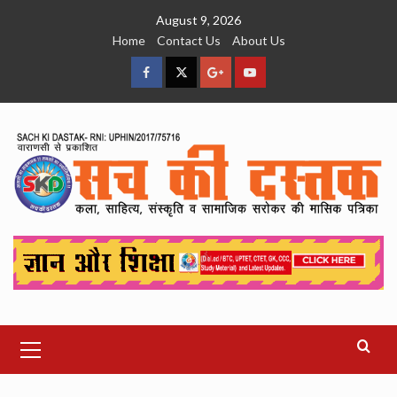
Skip
August 9, 2026
to
Home
Contact Us
About Us
content
facebook
Twitter
Google
YouTube
Plus
Primary
Menu