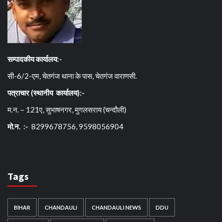
सम्पादकीय कार्यालय:-
सी-6/2-एम, चेतगंज थाना के पास, चेतगंज वाराणसी.
पत्राचार (स्थानीय कार्यालय):-
म.न. – 121ए, सुभाषनगर, मुगलसराय (चन्दौली)
मो.न. :-
8299678756, 9598056904
Tags
BIHAR
CHANDAULI
CHANDAULI NEWS
DDU