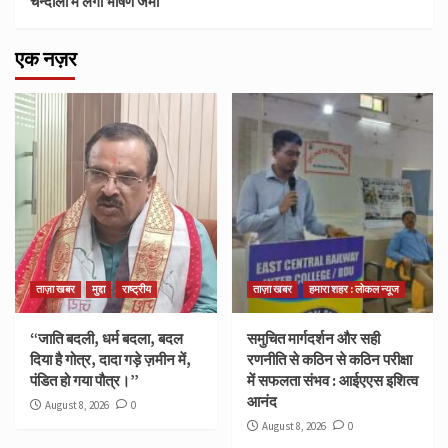
चन्दौली में लगा भीषण जमा
एक नज़र
ताज़ा खबर
मुद्दा
राष्ट्रीय
ताज़ा खबर
हमारा शहर : लोकल न्यूज
“जाति बदली, धर्म बदला, बदल
समुचित मार्गदर्शन और सही
दिया है गोत्र, दादा गड़े ज़मीन में,
रणनीति से कठिन से कठिन परीक्षा
पंडित हो गया पौत्र।”
में सफलता संभव : आईएएस इशित्व
आनंद
August 8, 2026
0
August 8, 2026
0