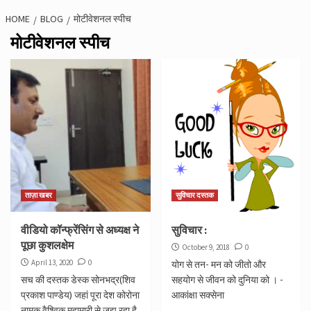
HOME
BLOG
मोटीवेशनल स्पीच
मोटीवेशनल स्पीच
ताज़ा खबर
सुविचार दस्तक
वीडियो कॉन्फ्रेंसिंग से अध्यक्ष ने
सुविचार :
पूछा कुशलक्षेम
October 9, 2018
0
April 13, 2020
0
योग से तन- मन को जीतो और
सच की दस्तक डेस्क सोनभद्र(शिव
सहयोग से जीवन को दुनिया को । -
प्रकाश पाण्डेय) जहां पूरा देश कोरोना
आकांक्षा सक्सेना
नामक वैश्विक महामारी से जूझ रहा है,