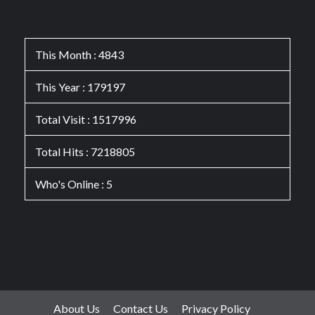
This Month : 4843
This Year : 179197
Total Visit : 1517996
Total Hits : 7218805
Who's Online : 5
About Us
Contact Us
Privacy Policy