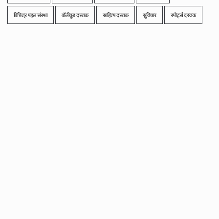
विचित्र पहल संस्था
वॉलीवुड दस्तक
साहित्य दस्तक
सुविचार
स्पोर्ट्स दस्तक