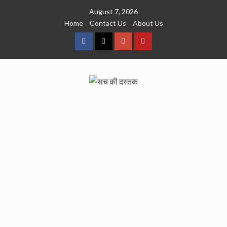
Skip
August 7, 2026
to
Home
Contact Us
About Us
content
facebook
Twitter
Google
YouTube
Plus