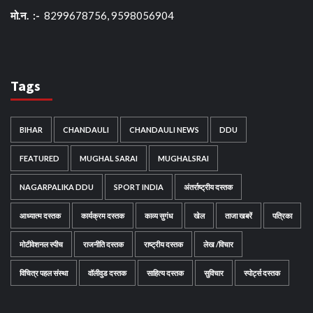
मो.न. :-
8299678756, 9598056904
Tags
BIHAR
CHANDAULI
CHANDAULI NEWS
DDU
FEATURED
MUGHAL SARAI
MUGHALSRAI
NAGARPALIKA DDU
SPORT INDIA
अंतर्राष्ट्रीय दस्तक
आध्यात्म दस्तक
कार्यक्रम दस्तक
काव्य सुगंध
खेल
ताजा खबरें
पत्रिका
मोटीवेशनल स्पीच
राजनीति दस्तक
राष्ट्रीय दस्तक
लेख /विचार
विचित्र पहल संस्था
वॉलीवुड दस्तक
साहित्य दस्तक
सुविचार
स्पोर्ट्स दस्तक