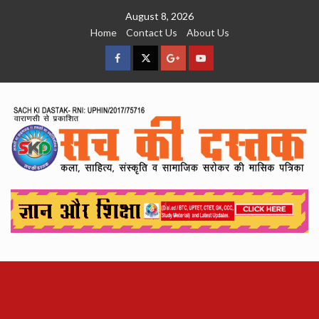
Skip
August 8, 2026
to
Home
Contact Us
About Us
content
facebook
Twitter
Google
YouTube
Plus