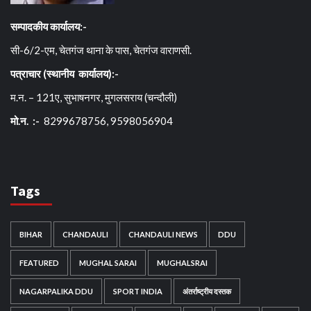
सम्पादकीय कार्यालय:-
सी-6/2-एम, चेतगंज थाना के पास, चेतगंज वाराणसी.
पत्राचार (स्थानीय कार्यालय):-
म.न. – 121ए, सुभाषनगर, मुगलसराय (चन्दौली)
मो.न. :-
8299678756, 9598056904
Tags
BIHAR
CHANDAULI
CHANDAULI NEWS
DDU
FEATURED
MUGHAL SARAI
MUGHALSRAI
NAGARPALIKA DDU
SPORT INDIA
अंतर्राष्ट्रीय दस्तक