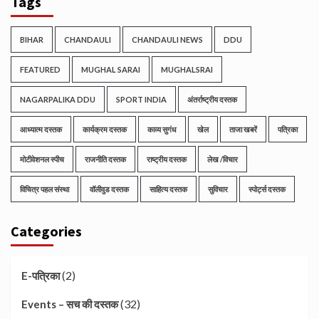
Tags
BIHAR
CHANDAULI
CHANDAULI NEWS
DDU
FEATURED
MUGHAL SARAI
MUGHALSRAI
NAGARPALIKA DDU
SPORT INDIA
अंतर्राष्ट्रीय दस्तक
आध्यात्म दस्तक
कार्यक्रम दस्तक
काव्य सुगंध
खेल
ताजा खबरें
पत्रिका
मोटीवेशनल स्पीच
राजनीति दस्तक
राष्ट्रीय दस्तक
लेख /विचार
विचित्र पहल संस्था
वॉलीवुड दस्तक
साहित्य दस्तक
सुविचार
स्पोर्ट्स दस्तक
Categories
(2)
E-पत्रिका
(32)
Events – सच की दस्तक