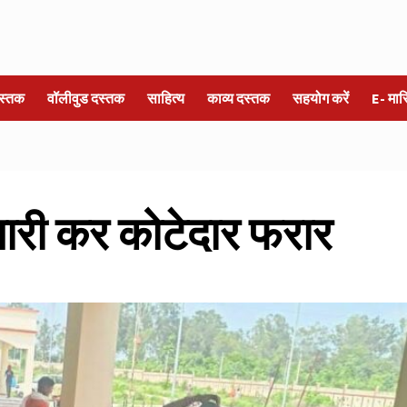
स्तक
वॉलीवुड दस्तक
साहित्य
काव्य दस्तक
सहयोग करें
E- मा
जारी कर कोटेदार फरार