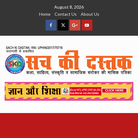
Skip
August 8, 2026
to
Home
Contact Us
About Us
content
facebook
Twitter
Google
YouTube
Plus