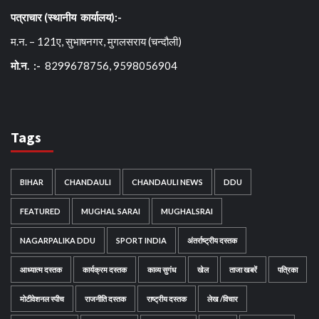
पत्राचार (स्थानीय कार्यालय):-
म.न. – 121ए, सुभाषनगर, मुगलसराय (चन्दौली)
मो.न. :-
8299678756, 9598056904
Tags
BIHAR
CHANDAULI
CHANDAULI NEWS
DDU
FEATURED
MUGHAL SARAI
MUGHALSRAI
NAGARPALIKA DDU
SPORT INDIA
अंतर्राष्ट्रीय दस्तक
आध्यात्म दस्तक
कार्यक्रम दस्तक
काव्य सुगंध
खेल
ताजा खबरें
पत्रिका
मोटीवेशनल स्पीच
राजनीति दस्तक
राष्ट्रीय दस्तक
लेख /विचार