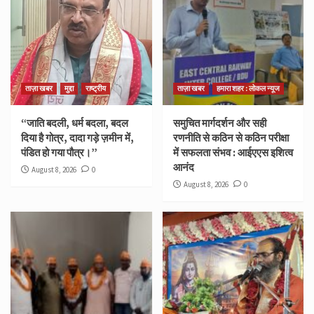
ताज़ा खबर
मुद्दा
राष्ट्रीय
ताज़ा खबर
हमारा शहर : लोकल न्यूज
“जाति बदली, धर्म बदला, बदल
समुचित मार्गदर्शन और सही
दिया है गोत्र, दादा गड़े ज़मीन में,
रणनीति से कठिन से कठिन परीक्षा
पंडित हो गया पौत्र।”
में सफलता संभव : आईएएस इशित्व
आनंद
August 8, 2026
0
August 8, 2026
0