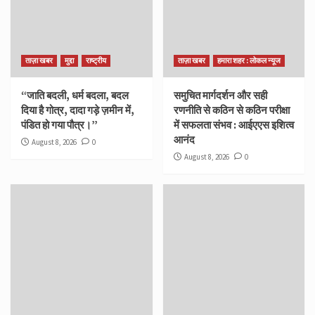
ताज़ा खबर
मुद्दा
राष्ट्रीय
ताज़ा खबर
हमारा शहर : लोकल न्यूज
“जाति बदली, धर्म बदला, बदल
समुचित मार्गदर्शन और सही
दिया है गोत्र, दादा गड़े ज़मीन में,
रणनीति से कठिन से कठिन परीक्षा
पंडित हो गया पौत्र।”
में सफलता संभव : आईएएस इशित्व
आनंद
August 8, 2026
0
August 8, 2026
0