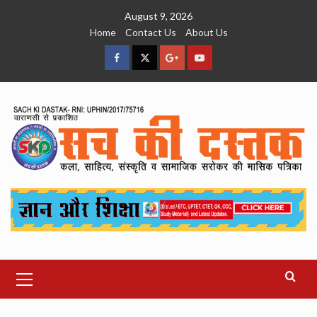
Skip
August 9, 2026
to
Home
Contact Us
About Us
content
facebook
Twitter
Google
YouTube
Plus
Primary
Menu