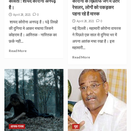
कविता : शायद कोरोना अनपढ़
कोरोना के ख़िलाफ जंग में उतरे
है।
रेसलर, लोगों को पकड़कर
पहना रहे है मास्क
April 28, 2021
0
April 28, 2021
0
शायद कोरोना अनपढ़ है। पढ़े लिखो
की दुनिया मे आकर मचाया जिसने
नई दिल्ली। महामारी कोरोना वायरस
कोहराम है। आस्तिक - नास्तिक का
ने पिछले एक साल से दुनिया भर में
फ़र्क नही...
अपना आतंक मचा रखा है। इस
महामारी...
Read More
Read More
अजब-गजब
मुद्दा