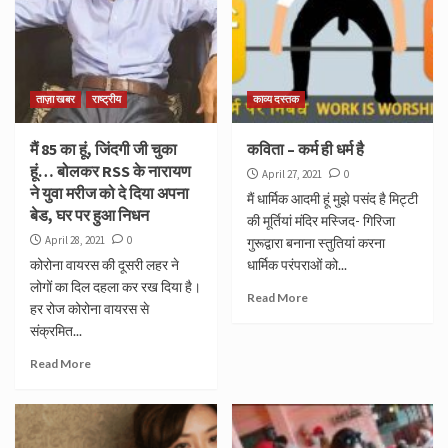
ताज़ा खबर
राष्ट्रीय
काव्य दस्तक
मैं 85 का हूं, जिंदगी जी चुका
कविता – कर्म ही धर्म है
हूं… बोलकर RSS के नारायण
April 27, 2021
0
ने युवा मरीज को दे दिया अपना
मैं धार्मिक आदमी हूं मुझे पसंद है मिट्टी
बेड, घर पर हुआ निधन
की मूर्तियां मंदिर मस्जिद- गिरिजा
April 28, 2021
0
गुरूद्वारा बनाना स्तुतियां करना
कोरोना वायरस की दूसरी लहर ने
धार्मिक परंपराओं को...
लोगों का दिल दहला कर रख दिया है।
Read More
हर रोज कोरोना वायरस से
संक्रमित...
Read More