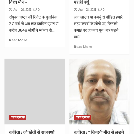
विश्व मौन –
पर ही क्यूँ
April 29, 2021
0
April 28, 2021
0
संयुक्‍त राष्‍ट्र की रिपोर्ट के मुताबिक
लाकडाउन या कर्फ्यू से पीड़ित हमारे
27 मार्च से अब तक कायिन प्रांत से
शहर कस्वों के लोगो पर, जिनकी
करीब 3848 लोगों ने म्‍यांमार से...
कमाई पर एक बार पुनः मार पड़ने
वाली...
Read More
Read More
काव्य दस्तक
काव्य दस्तक
कविता : जो खेतों से राजपथों
कविता : “ज़िन्दगी मौत से लड़ने