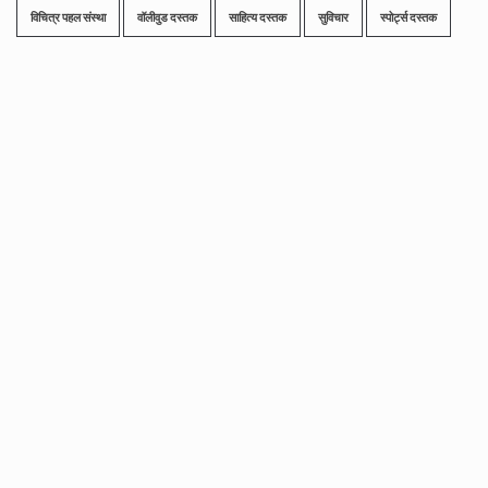
विचित्र पहल संस्था
वॉलीवुड दस्तक
साहित्य दस्तक
सुविचार
स्पोर्ट्स दस्तक