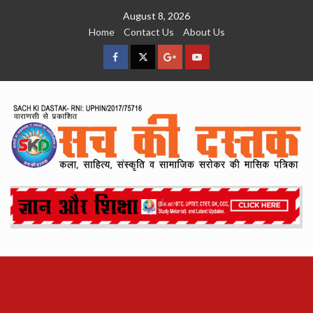
Skip
August 8, 2026
to
Home
Contact Us
About Us
content
facebook
Twitter
Google
YouTube
Plus