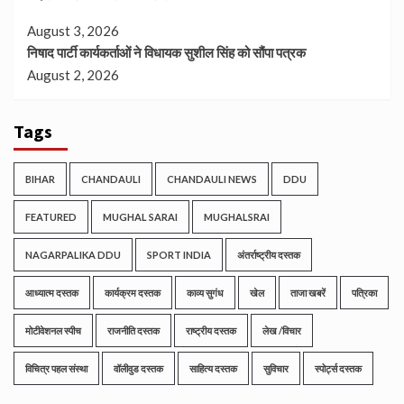
August 3, 2026
निषाद पार्टी कार्यकर्ताओं ने विधायक सुशील सिंह को सौंपा पत्रक
August 2, 2026
Tags
BIHAR
CHANDAULI
CHANDAULI NEWS
DDU
FEATURED
MUGHAL SARAI
MUGHALSRAI
NAGARPALIKA DDU
SPORT INDIA
अंतर्राष्ट्रीय दस्तक
आध्यात्म दस्तक
कार्यक्रम दस्तक
काव्य सुगंध
खेल
ताजा खबरें
पत्रिका
मोटीवेशनल स्पीच
राजनीति दस्तक
राष्ट्रीय दस्तक
लेख /विचार
विचित्र पहल संस्था
वॉलीवुड दस्तक
साहित्य दस्तक
सुविचार
स्पोर्ट्स दस्तक