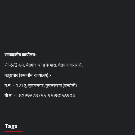
सम्पादकीय कार्यालय:-
सी-6/2-एम, चेतगंज थाना के पास, चेतगंज वाराणसी.
पत्राचार (स्थानीय कार्यालय):-
म.न. – 121ए, सुभाषनगर, मुगलसराय (चन्दौली)
मो.न. :-
8299678756, 9598056904
Tags