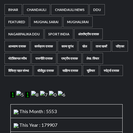
BIHAR
CHANDAULI
CHANDAULI NEWS
DDU
FEATURED
MUGHAL SARAI
MUGHALSRAI
NAGARPALIKA DDU
SPORT INDIA
अंतर्राष्ट्रीय दस्तक
आध्यात्म दस्तक
कार्यक्रम दस्तक
काव्य सुगंध
खेल
ताजा खबरें
पत्रिका
मोटीवेशनल स्पीच
राजनीति दस्तक
राष्ट्रीय दस्तक
लेख /विचार
विचित्र पहल संस्था
वॉलीवुड दस्तक
साहित्य दस्तक
सुविचार
स्पोर्ट्स दस्तक
This Month : 5553
This Year : 179907