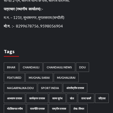
सी-6/2-एम, चेतगंज थाना के पास, चेतगंज वाराणसी.
पत्राचार (स्थानीय कार्यालय):-
म.न. – 121ए, सुभाषनगर, मुगलसराय (चन्दौली)
मो.न. :-
8299678756, 9598056904
Tags
BIHAR
CHANDAULI
CHANDAULI NEWS
DDU
FEATURED
MUGHAL SARAI
MUGHALSRAI
NAGARPALIKA DDU
SPORT INDIA
अंतर्राष्ट्रीय दस्तक
आध्यात्म दस्तक
कार्यक्रम दस्तक
काव्य सुगंध
खेल
ताजा खबरें
पत्रिका
मोटीवेशनल स्पीच
राजनीति दस्तक
राष्ट्रीय दस्तक
लेख /विचार