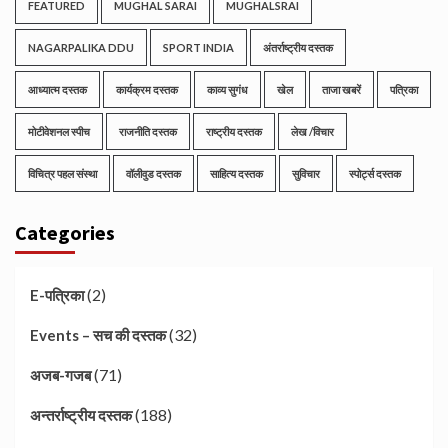
FEATURED
MUGHAL SARAI
MUGHALSRAI
NAGARPALIKA DDU
SPORT INDIA
अंतर्राष्ट्रीय दस्तक
आध्यात्म दस्तक
कार्यक्रम दस्तक
काव्य सुगंध
खेल
ताजा खबरें
पत्रिका
मोटीवेशनल स्पीच
राजनीति दस्तक
राष्ट्रीय दस्तक
लेख /विचार
विचित्र पहल संस्था
वॉलीवुड दस्तक
साहित्य दस्तक
सुविचार
स्पोर्ट्स दस्तक
Categories
(2)
E-पत्रिका
(32)
Events – सच की दस्तक
(71)
अजब-गजब
(188)
अन्तर्राष्ट्रीय दस्तक