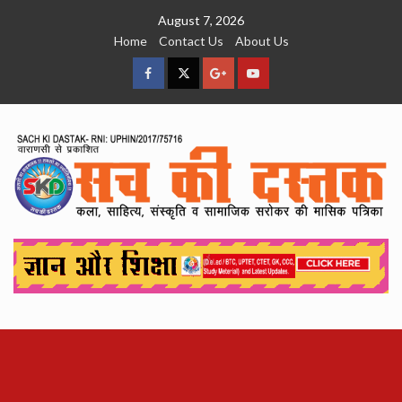
Skip
August 7, 2026
to
Home
Contact Us
About Us
content
facebook
Twitter
Google
YouTube
Plus