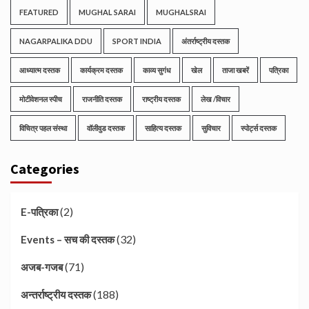
FEATURED
MUGHAL SARAI
MUGHALSRAI
NAGARPALIKA DDU
SPORT INDIA
अंतर्राष्ट्रीय दस्तक
आध्यात्म दस्तक
कार्यक्रम दस्तक
काव्य सुगंध
खेल
ताजा खबरें
पत्रिका
मोटीवेशनल स्पीच
राजनीति दस्तक
राष्ट्रीय दस्तक
लेख /विचार
विचित्र पहल संस्था
वॉलीवुड दस्तक
साहित्य दस्तक
सुविचार
स्पोर्ट्स दस्तक
Categories
(2)
E-पत्रिका
(32)
Events – सच की दस्तक
(71)
अजब-गजब
(188)
अन्तर्राष्ट्रीय दस्तक