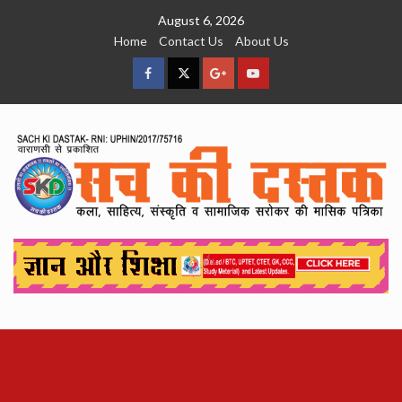
Skip
August 6, 2026
to
Home
Contact Us
About Us
content
facebook
Twitter
Google
YouTube
Plus