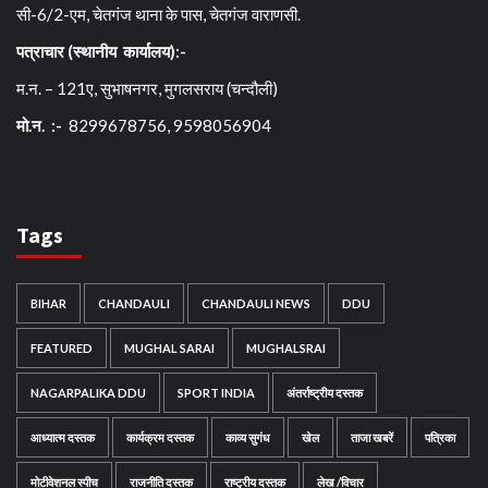
सी-6/2-एम, चेतगंज थाना के पास, चेतगंज वाराणसी.
पत्राचार (स्थानीय कार्यालय):-
म.न. – 121ए, सुभाषनगर, मुगलसराय (चन्दौली)
मो.न. :-
8299678756, 9598056904
Tags
BIHAR
CHANDAULI
CHANDAULI NEWS
DDU
FEATURED
MUGHAL SARAI
MUGHALSRAI
NAGARPALIKA DDU
SPORT INDIA
अंतर्राष्ट्रीय दस्तक
आध्यात्म दस्तक
कार्यक्रम दस्तक
काव्य सुगंध
खेल
ताजा खबरें
पत्रिका
मोटीवेशनल स्पीच
राजनीति दस्तक
राष्ट्रीय दस्तक
लेख /विचार