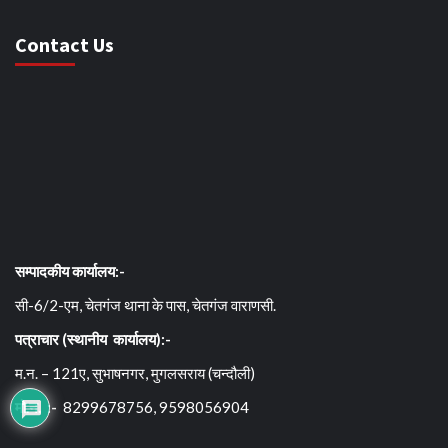
Contact Us
सम्पादकीय कार्यालय:-
सी-6/2-एम, चेतगंज थाना के पास, चेतगंज वाराणसी.
पत्राचार (स्थानीय कार्यालय):-
म.न. – 121ए, सुभाषनगर, मुगलसराय (चन्दौली)
मो.न. :-
8299678756, 9598056904