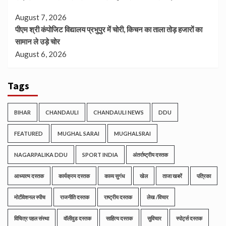
August 7, 2026
पीएम श्री कंपोजिट विद्यालय प्रभुपुर में चोरी, किचन का ताला तोड़ हजारों का
सामान ले उड़े चोर
August 6, 2026
Tags
BIHAR
CHANDAULI
CHANDAULI NEWS
DDU
FEATURED
MUGHAL SARAI
MUGHALSRAI
NAGARPALIKA DDU
SPORT INDIA
अंतर्राष्ट्रीय दस्तक
आध्यात्म दस्तक
कार्यक्रम दस्तक
काव्य सुगंध
खेल
ताजा खबरें
पत्रिका
मोटीवेशनल स्पीच
राजनीति दस्तक
राष्ट्रीय दस्तक
लेख /विचार
विचित्र पहल संस्था
वॉलीवुड दस्तक
साहित्य दस्तक
सुविचार
स्पोर्ट्स दस्तक