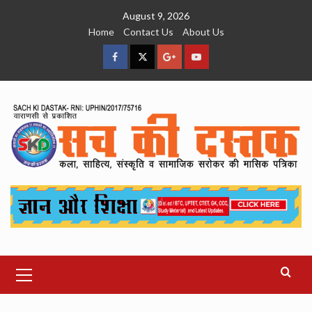
Skip
August 9, 2026
to
Home
Contact Us
About Us
content
facebook
Twitter
Google
YouTube
Plus
Primary
Menu