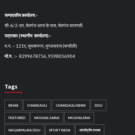
सम्पादकीय कार्यालय:-
सी-6/2-एम, चेतगंज थाना के पास, चेतगंज वाराणसी.
पत्राचार (स्थानीय कार्यालय):-
म.न. – 121ए, सुभाषनगर, मुगलसराय (चन्दौली)
मो.न. :-
8299678756, 9598056904
Tags
BIHAR
CHANDAULI
CHANDAULI NEWS
DDU
FEATURED
MUGHAL SARAI
MUGHALSRAI
NAGARPALIKA DDU
SPORT INDIA
अंतर्राष्ट्रीय दस्तक