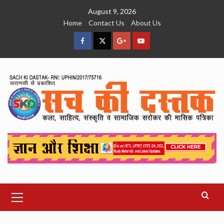
Skip
August 9, 2026
to
Home
Contact Us
About Us
content
facebook
Twitter
Google
YouTube
Plus
Primary
Menu