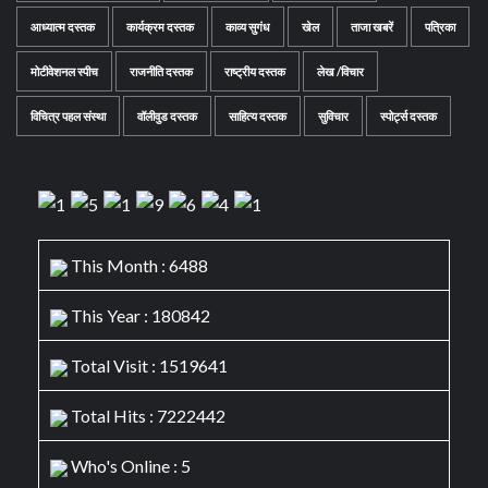
आध्यात्म दस्तक
कार्यक्रम दस्तक
काव्य सुगंध
खेल
ताजा खबरें
पत्रिका
मोटीवेशनल स्पीच
राजनीति दस्तक
राष्ट्रीय दस्तक
लेख /विचार
विचित्र पहल संस्था
वॉलीवुड दस्तक
साहित्य दस्तक
सुविचार
स्पोर्ट्स दस्तक
This Month : 6488
This Year : 180842
Total Visit : 1519641
Total Hits : 7222442
Who's Online : 5