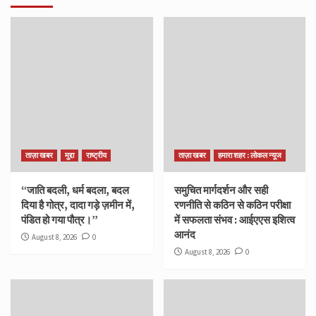
ताज़ा खबर
मुद्दा
राष्ट्रीय
ताज़ा खबर
हमारा शहर : लोकल न्यूज
“जाति बदली, धर्म बदला, बदल
समुचित मार्गदर्शन और सही
दिया है गोत्र, दादा गड़े ज़मीन में,
रणनीति से कठिन से कठिन परीक्षा
पंडित हो गया पौत्र।”
में सफलता संभव : आईएएस इशित्व
आनंद
August 8, 2026
0
August 8, 2026
0