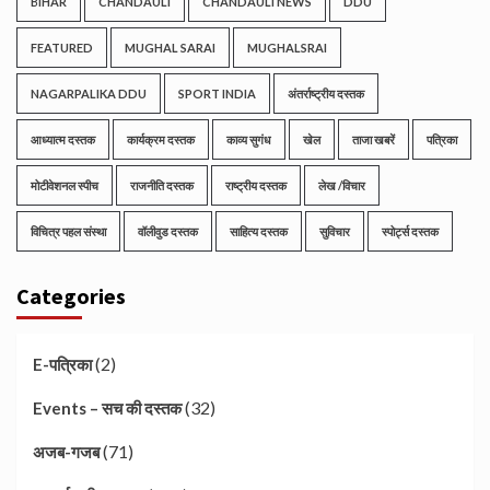
BIHAR
CHANDAULI
CHANDAULI NEWS
DDU
FEATURED
MUGHAL SARAI
MUGHALSRAI
NAGARPALIKA DDU
SPORT INDIA
अंतर्राष्ट्रीय दस्तक
आध्यात्म दस्तक
कार्यक्रम दस्तक
काव्य सुगंध
खेल
ताजा खबरें
पत्रिका
मोटीवेशनल स्पीच
राजनीति दस्तक
राष्ट्रीय दस्तक
लेख /विचार
विचित्र पहल संस्था
वॉलीवुड दस्तक
साहित्य दस्तक
सुविचार
स्पोर्ट्स दस्तक
Categories
(2)
E-पत्रिका
(32)
Events – सच की दस्तक
(71)
अजब-गजब