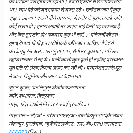
की धड़कनें तेज होती जा रही थीं। बेचारा एकदम से छटपटाने लगा
था। साथ बैठे परिजन एकदम से घबरा उठे। उन्हें इस जाम में कुछ
सूझ न रहा था। एक ने नीचे उतरकर जोरजोर से गुहार लगाई”अरे!
कोई रास्ता दो। हमारा आदमी मर जाएगा भाई कैसी यह व्यवस्था है
और कैसे तुम लोग हो? दयाधरम कुछ भी नहीं..?” परिजनों की इस
दुहाई के बाद भी भीड़ पर कोई फ़र्क नहीं पड़ा। आख़िर जैसेतैसे
करके एंबुलेंस अस्पताल पहुंचा। पर, रोगी मर चुका था। परिजन
दहाड़ मारकर रो रहे थे। पत्नी का तो कुछ पूछो ही नहींवह प्रत्यक्षत:
मृत पति को लेकर विलाप ज़रूर कर रही थी। परपरोक्षतउसके मूल
में आज की दुनिया और आज का फ़ैशन था!
सुमन कुमार, पाटलिपुत्र विश्वविद्यालयपटना
कवि, कथाकार, चित्रकार
पत्र, पत्रिकाओं में निरंतर रचनाएँ प्रकाशित।
पत्राचार – सी/ओ – नरेश रायएस/ओ- बालकिशुन रायदेवी स्थान
मोहनपुर, पुनाईचक, न्यू कैपिटलपोस्ट- एल0 बी0 एस0 नगरपटना
800023
(बिहार)