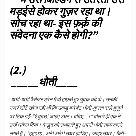
मड़ईसे होकर गुज़र रहा था।
सोच रहा था- इस फ़र्क़ की
संवेदना एक कैसे होगी?”
(2.)
_____धोती____
अभी-अभी पैसेंजर ट्रेन में दो हांफ़ते हुए युवक चढ़े थे। उनकी
नज़रें सीटें खोज रही थीं कि उकड़ू बने बैठ धोती-कुरता वाले बुज़ुर्ग
पर टिक गईं- “ऐ बुढ़उ! जाइए उधर। बढ़िए…।” बोलते ही एक ने
उन्हें धकेल दिया। वे ख़ुद को संभालते हुए अपनी धोती साफ़ करने
लगते हैं। “हुंहऽऽऽ…अरे! अरे!! उधर झाड़िए। जाइए उधर। मैली-