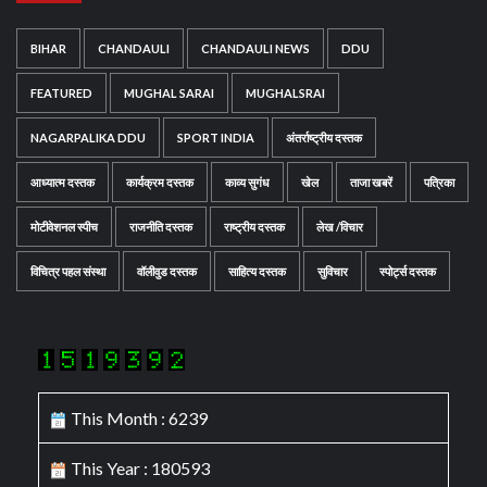
BIHAR
CHANDAULI
CHANDAULI NEWS
DDU
FEATURED
MUGHAL SARAI
MUGHALSRAI
NAGARPALIKA DDU
SPORT INDIA
अंतर्राष्ट्रीय दस्तक
आध्यात्म दस्तक
कार्यक्रम दस्तक
काव्य सुगंध
खेल
ताजा खबरें
पत्रिका
मोटीवेशनल स्पीच
राजनीति दस्तक
राष्ट्रीय दस्तक
लेख /विचार
विचित्र पहल संस्था
वॉलीवुड दस्तक
साहित्य दस्तक
सुविचार
स्पोर्ट्स दस्तक
This Month : 6239
This Year : 180593