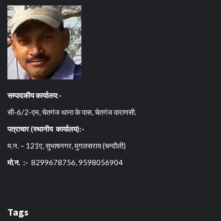
सम्पादकीय कार्यालय:-
सी-6/2-एम, चेतगंज थाना के पास, चेतगंज वाराणसी.
पत्राचार (स्थानीय कार्यालय):-
म.न. – 121ए, सुभाषनगर, मुगलसराय (चन्दौली)
मो.न. :-
8299678756, 9598056904
Tags