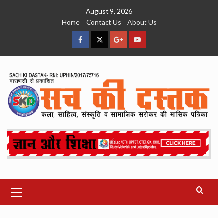
Skip
August 9, 2026
to
Home
Contact Us
About Us
content
facebook
Twitter
Google
YouTube
Plus
Primary
Menu