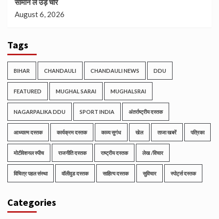
सामान ले उड़े चोर
August 6, 2026
Tags
BIHAR
CHANDAULI
CHANDAULI NEWS
DDU
FEATURED
MUGHAL SARAI
MUGHALSRAI
NAGARPALIKA DDU
SPORT INDIA
अंतर्राष्ट्रीय दस्तक
आध्यात्म दस्तक
कार्यक्रम दस्तक
काव्य सुगंध
खेल
ताजा खबरें
पत्रिका
मोटीवेशनल स्पीच
राजनीति दस्तक
राष्ट्रीय दस्तक
लेख /विचार
विचित्र पहल संस्था
वॉलीवुड दस्तक
साहित्य दस्तक
सुविचार
स्पोर्ट्स दस्तक
Categories