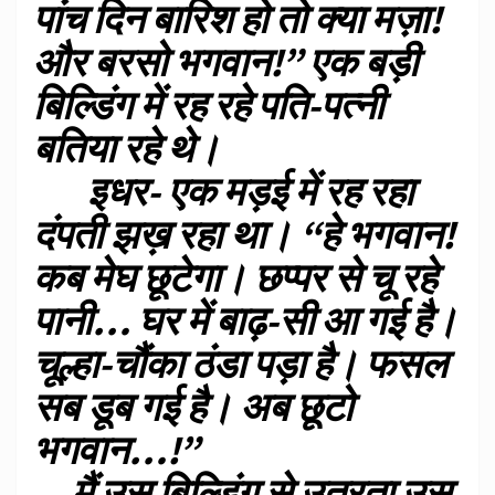
पांच दिन बारिश हो तो क्या मज़ा!
और बरसो भगवान!” एक बड़ी
बिल्डिंग में रह रहे पति-पत्नी
बतिया रहे थे।
इधर- एक मड़ई में रह रहा
दंपती झख़ रहा था। “हे भगवान!
कब मेघ छूटेगा। छप्पर से चू रहे
पानी… घर में बाढ़-सी आ गई है।
चूल्हा-चौंका ठंडा पड़ा है। फसल
सब डूब गई है। अब छूटो
भगवान…!”
मैं उस बिल्डिंग से उतरता उस