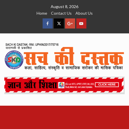
Skip
August 8, 2026
to
Home
Contact Us
About Us
content
facebook
Twitter
Google
YouTube
Plus