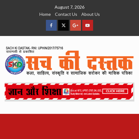
Skip
August 7, 2026
to
Home
Contact Us
About Us
content
facebook
Twitter
Google
YouTube
Plus