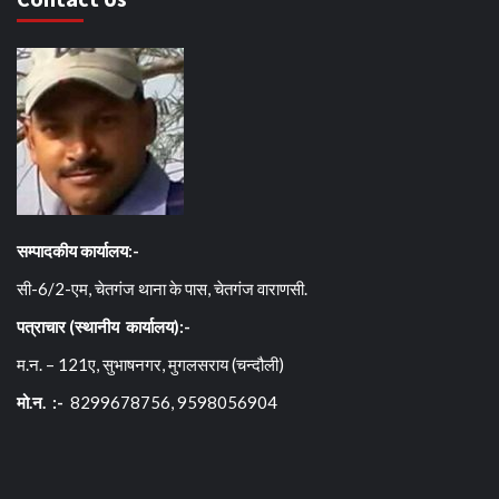
सम्पादकीय कार्यालय:-
सी-6/2-एम, चेतगंज थाना के पास, चेतगंज वाराणसी.
पत्राचार (स्थानीय कार्यालय):-
म.न. – 121ए, सुभाषनगर, मुगलसराय (चन्दौली)
मो.न. :-
8299678756, 9598056904