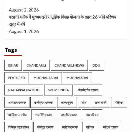
August 2, 2026
बरहनी ब्लॉक में मुख्यमंत्री सामूहिक विवाह योजना के तहत 26 जोड़े परिणय
सूत्र में बंधे
August 1, 2026
Tags
BIHAR
CHANDAULI
CHANDAULI NEWS
DDU
FEATURED
MUGHAL SARAI
MUGHALSRAI
NAGARPALIKA DDU
SPORT INDIA
अंतर्राष्ट्रीय दस्तक
आध्यात्म दस्तक
कार्यक्रम दस्तक
काव्य सुगंध
खेल
ताजा खबरें
पत्रिका
मोटीवेशनल स्पीच
राजनीति दस्तक
राष्ट्रीय दस्तक
लेख /विचार
विचित्र पहल संस्था
वॉलीवुड दस्तक
साहित्य दस्तक
सुविचार
स्पोर्ट्स दस्तक