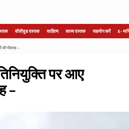
स्तक
वॉलीवुड दस्तक
साहित्य
काव्य दस्तक
सहयोग करें
E- मा
ों की पौबारह –
तिनियुक्ति पर आए
रह –