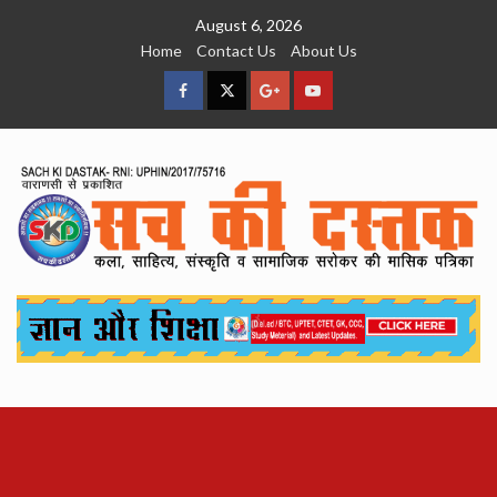
Skip
August 6, 2026
to
Home
Contact Us
About Us
content
facebook
Twitter
Google
YouTube
Plus