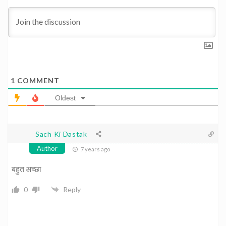
1
COMMENT
Oldest
Sach Ki Dastak
Author
7 years ago
बहुत अच्छा
0
Reply