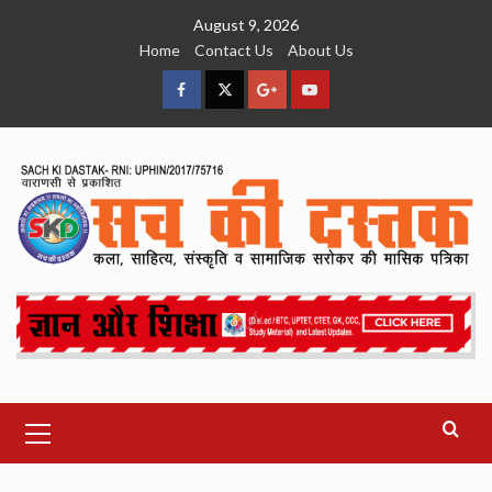
Skip
August 9, 2026
to
Home
Contact Us
About Us
content
facebook
Twitter
Google
YouTube
Plus
Primary
Menu