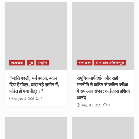
ताज़ा खबर
मुद्दा
राष्ट्रीय
ताज़ा खबर
हमारा शहर : लोकल न्यूज
“जाति बदली, धर्म बदला, बदल
समुचित मार्गदर्शन और सही
दिया है गोत्र, दादा गड़े ज़मीन में,
रणनीति से कठिन से कठिन परीक्षा
पंडित हो गया पौत्र।”
में सफलता संभव : आईएएस इशित्व
आनंद
August 8, 2026
0
August 8, 2026
0