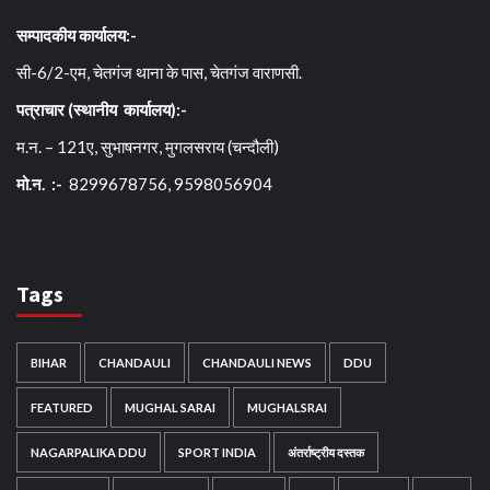
सम्पादकीय कार्यालय:-
सी-6/2-एम, चेतगंज थाना के पास, चेतगंज वाराणसी.
पत्राचार (स्थानीय कार्यालय):-
म.न. – 121ए, सुभाषनगर, मुगलसराय (चन्दौली)
मो.न. :-
8299678756, 9598056904
Tags
BIHAR
CHANDAULI
CHANDAULI NEWS
DDU
FEATURED
MUGHAL SARAI
MUGHALSRAI
NAGARPALIKA DDU
SPORT INDIA
अंतर्राष्ट्रीय दस्तक