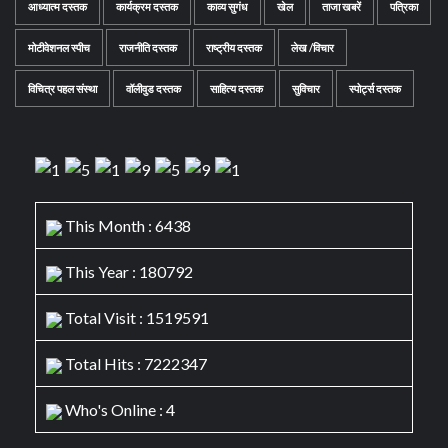
आध्यात्म दस्तक
कार्यक्रम दस्तक
काव्य सुगंध
खेल
ताजा खबरें
पत्रिका
मोटीवेशनल स्पीच
राजनीति दस्तक
राष्ट्रीय दस्तक
लेख /विचार
विचित्र पहल संस्था
वॉलीवुड दस्तक
साहित्य दस्तक
सुविचार
स्पोर्ट्स दस्तक
This Month : 6438
This Year : 180792
Total Visit : 1519591
Total Hits : 7222347
Who's Online : 4