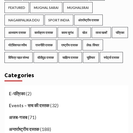
FEATURED
MUGHAL SARAI
MUGHALSRAI
NAGARPALIKA DDU
SPORT INDIA
अंतर्राष्ट्रीय दस्तक
आध्यात्म दस्तक
कार्यक्रम दस्तक
काव्य सुगंध
खेल
ताजा खबरें
पत्रिका
मोटीवेशनल स्पीच
राजनीति दस्तक
राष्ट्रीय दस्तक
लेख /विचार
विचित्र पहल संस्था
वॉलीवुड दस्तक
साहित्य दस्तक
सुविचार
स्पोर्ट्स दस्तक
Categories
(2)
E-पत्रिका
(32)
Events – सच की दस्तक
(71)
अजब-गजब
(188)
अन्तर्राष्ट्रीय दस्तक