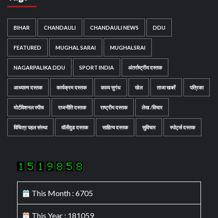
BIHAR
CHANDAULI
CHANDAULI NEWS
DDU
FEATURED
MUGHAL SARAI
MUGHALSRAI
NAGARPALIKA DDU
SPORT INDIA
अंतर्राष्ट्रीय दस्तक
आध्यात्म दस्तक
कार्यक्रम दस्तक
काव्य सुगंध
खेल
ताजा खबरें
पत्रिका
मोटीवेशनल स्पीच
राजनीति दस्तक
राष्ट्रीय दस्तक
लेख /विचार
विचित्र पहल संस्था
वॉलीवुड दस्तक
साहित्य दस्तक
सुविचार
स्पोर्ट्स दस्तक
This Month : 6705
This Year : 181059