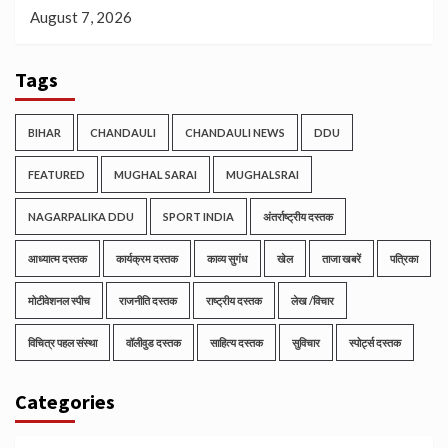
August 7, 2026
Tags
BIHAR
CHANDAULI
CHANDAULI NEWS
DDU
FEATURED
MUGHAL SARAI
MUGHALSRAI
NAGARPALIKA DDU
SPORT INDIA
अंतर्राष्ट्रीय दस्तक
आध्यात्म दस्तक
कार्यक्रम दस्तक
काव्य सुगंध
खेल
ताजा खबरें
पत्रिका
मोटीवेशनल स्पीच
राजनीति दस्तक
राष्ट्रीय दस्तक
लेख /विचार
विचित्र पहल संस्था
वॉलीवुड दस्तक
साहित्य दस्तक
सुविचार
स्पोर्ट्स दस्तक
Categories