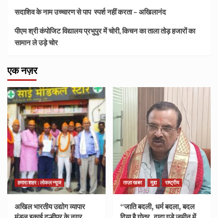
सदाशिव के नाम उच्चारण से पाप स्पर्श नहीं करता – अखिलानंद
पीएम श्री कंपोजिट विद्यालय प्रभुपुर में चोरी, किचन का ताला तोड़ हजारों का
सामान ले उड़े चोर
एक नज़र
हमारा शहर : लोकल न्यूज
ताज़ा खबर
मुद्दा
राष्ट्रीय
अखिल भारतीय उद्योग व्यापार
“जाति बदली, धर्म बदला, बदल
मंडल इकाई दुल्हीपुर के नगर
दिया है गोत्र, दादा गड़े ज़मीन में,