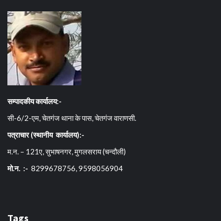
सम्पादकीय कार्यालय:-
सी-6/2-एम, चेतगंज थाना के पास, चेतगंज वाराणसी.
पत्राचार (स्थानीय कार्यालय):-
म.न. – 121ए, सुभाषनगर, मुगलसराय (चन्दौली)
मो.न. :-
8299678756, 9598056904
Tags