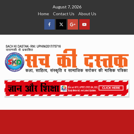
Skip
August 7, 2026
to
Home
Contact Us
About Us
content
facebook
Twitter
Google
YouTube
Plus