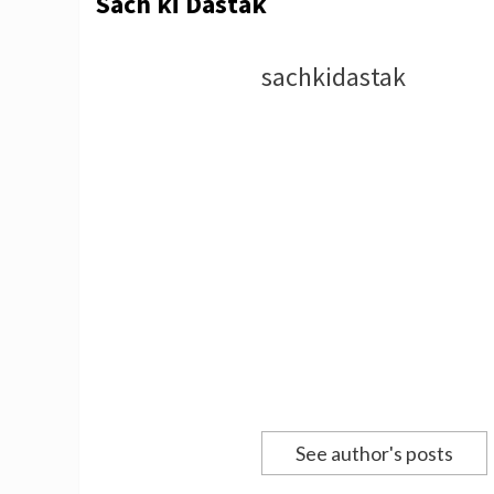
Sach ki Dastak
sachkidastak
See author's posts