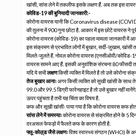
खांसी, सांस लेने में तकलीफ इसके लक्षण हैं. अब तक इस वायरस
कोविड-19 की बुनियादी जानकारी:-
कोरोना वायरस यानी कि Coronavirus disease (COVID-19) 
की तुलना में 900 गुना छोटा है. आकार में इस छोटे वायरस ने पू
कोरोना वायरस (कोविड-19) का पहला मामला जानकारी में 
इस संक्रमण से प्रभावित लोगों में बुखार, सर्दी-जुखाम, खांसी त
मिलते-जुलते हैं. नोवल कोरोना वायरस (एनसीओवी/कोविड-19
वायरस सामने आए हैं. इसकी अनुवांशिक संरचना 80 फीसदी तक च
यदि ये सभी
लक्षण
किसी व्यक्ति में मिलते है तो उसे कोरोना संक
तेज बुखार आनाः
अगर किसी व्यक्ति को सुखी खांसी के साथ त
99.0 और 99.5 डिग्री फारेनहाइट है तो उसे बुखार नहीं मानें
ऊपर पहुंचता है तभी यह चिंता का विषय है.
कफ और सूखी खांसीः पाया गया है कि कोरोना वायरस कफ होता ह
सांस लेने में समस्याः
कोरोना वायरस से संक्रमित होने के 5 दिनों
दरअसल फेफड़ो में फैलते कफ के कारण होती है.
फ्लू-कोल़्ड जैसे लक्षणः
विश्व स्वास्थ्य संगठन (WHO) के अनु