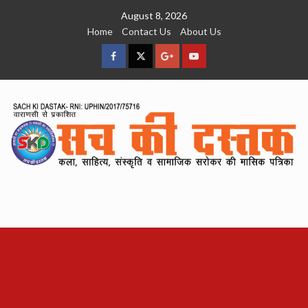
Skip
August 8, 2026
to
Home
Contact Us
About Us
content
facebook
Twitter
Google
YouTube
Plus