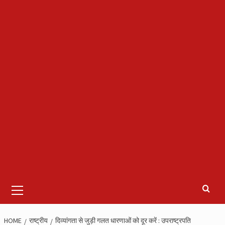
Primary
Menu
HOME
राष्ट्रीय
दिव्यांगता से जुड़ी गलत धारणाओं को दूर करें : उपराष्ट्रपति