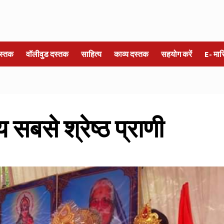
स्तक
वॉलीवुड दस्तक
साहित्य
काव्य दस्तक
सहयोग करें
E- मा
 सबसे श्रेष्ठ प्राणी