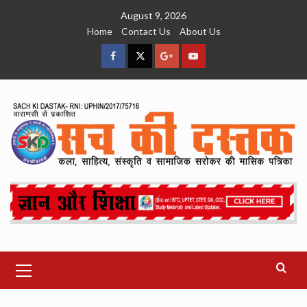
Skip
August 9, 2026
to
Home
Contact Us
About Us
content
facebook
Twitter
Google
YouTube
Plus
Primary
Menu