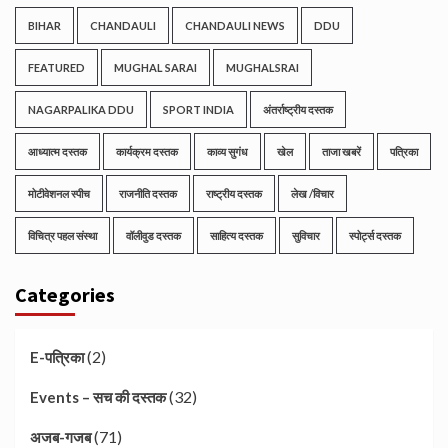
BIHAR
CHANDAULI
CHANDAULI NEWS
DDU
FEATURED
MUGHAL SARAI
MUGHALSRAI
NAGARPALIKA DDU
SPORT INDIA
अंतर्राष्ट्रीय दस्तक
आध्यात्म दस्तक
कार्यक्रम दस्तक
काव्य सुगंध
खेल
ताजा खबरें
पत्रिका
मोटीवेशनल स्पीच
राजनीति दस्तक
राष्ट्रीय दस्तक
लेख /विचार
विचित्र पहल संस्था
वॉलीवुड दस्तक
साहित्य दस्तक
सुविचार
स्पोर्ट्स दस्तक
Categories
(2)
E-पत्रिका
(32)
Events – सच की दस्तक
(71)
अजब-गजब