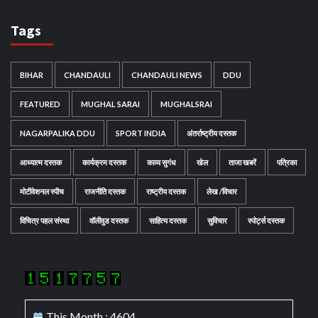
Tags
BIHAR
CHANDAULI
CHANDAULI NEWS
DDU
FEATURED
MUGHAL SARAI
MUGHALSRAI
NAGARPALIKA DDU
SPORT INDIA
अंतर्राष्ट्रीय दस्तक
आध्यात्म दस्तक
कार्यक्रम दस्तक
काव्य सुगंध
खेल
ताजा खबरें
पत्रिका
मोटीवेशनल स्पीच
राजनीति दस्तक
राष्ट्रीय दस्तक
लेख /विचार
विचित्र पहल संस्था
वॉलीवुड दस्तक
साहित्य दस्तक
सुविचार
स्पोर्ट्स दस्तक
This Month : 4604