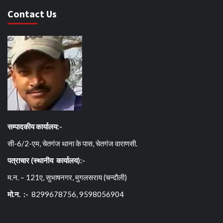
Contact Us
सम्पादकीय कार्यालय:-
सी-6/2-एम, चेतगंज थाना के पास, चेतगंज वाराणसी.
पत्राचार (स्थानीय कार्यालय):-
म.न. – 121ए, सुभाषनगर, मुगलसराय (चन्दौली)
मो.न. :-
8299678756, 9598056904