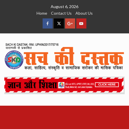
Skip
August 6, 2026
to
Home
Contact Us
About Us
content
facebook
Twitter
Google
YouTube
Plus