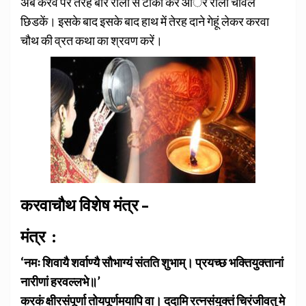
अब करवे पर तेरह बार रोली से टीका करें आैर रोली चावल
छिडकें। इसके बाद इसके बाद हाथ में तेरह दाने गेहूं लेकर करवा
चौथ की व्रत कथा का श्रवण करें।
करवाचौथ विशेष मंत्र –
मंत्र :
‘नमः शिवायै शर्वाण्यै सौभाग्यं संतति शुभाम्‌। प्रयच्छ भक्तियुक्तानां
नारीणां हरवल्लभे॥’
करकं क्षीरसंपूर्णा तोयपूर्णमयापि वा। ददामि रत्नसंयुक्तं चिरंजीवतु मे