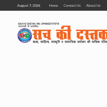
Skip
August 7, 2026
Home
Contact Us
About Us
to
content