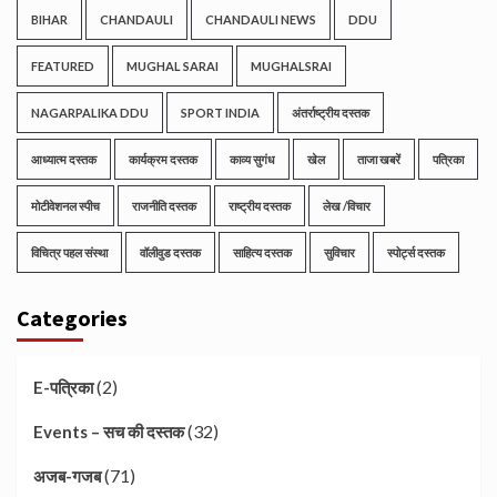
BIHAR
CHANDAULI
CHANDAULI NEWS
DDU
FEATURED
MUGHAL SARAI
MUGHALSRAI
NAGARPALIKA DDU
SPORT INDIA
अंतर्राष्ट्रीय दस्तक
आध्यात्म दस्तक
कार्यक्रम दस्तक
काव्य सुगंध
खेल
ताजा खबरें
पत्रिका
मोटीवेशनल स्पीच
राजनीति दस्तक
राष्ट्रीय दस्तक
लेख /विचार
विचित्र पहल संस्था
वॉलीवुड दस्तक
साहित्य दस्तक
सुविचार
स्पोर्ट्स दस्तक
Categories
(2)
E-पत्रिका
(32)
Events – सच की दस्तक
(71)
अजब-गजब