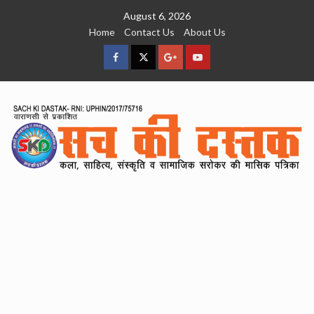
Skip
August 6, 2026
to
Home
Contact Us
About Us
content
facebook
Twitter
Google
YouTube
Plus