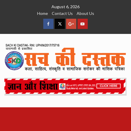
Skip
August 6, 2026
to
Home
Contact Us
About Us
content
facebook
Twitter
Google
YouTube
Plus