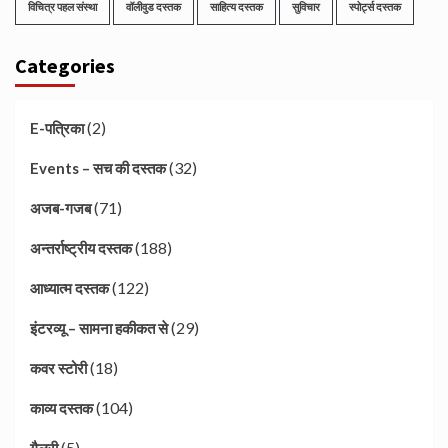
विचित्र पहल संस्था
वॉलीवुड दस्तक
साहित्य दस्तक
सुविचार
स्पोर्ट्स दस्तक
Categories
(2)
E-पत्रिका
(32)
Events – सच की दस्तक
(71)
अजब-गजब
(188)
अन्तर्राष्ट्रीय दस्तक
(122)
आध्यात्म दस्तक
(29)
इंटरव्यू – सामना हकीकत से
(18)
कवर स्टोरी
(104)
काव्य दस्तक
(5)
गैलरी