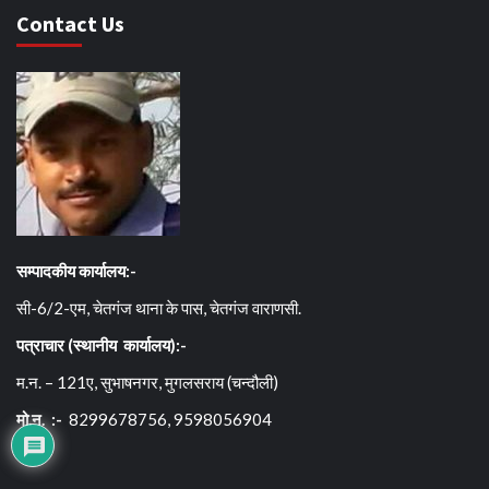
Contact Us
सम्पादकीय कार्यालय:-
सी-6/2-एम, चेतगंज थाना के पास, चेतगंज वाराणसी.
पत्राचार (स्थानीय कार्यालय):-
म.न. – 121ए, सुभाषनगर, मुगलसराय (चन्दौली)
मो.न. :-
8299678756, 9598056904