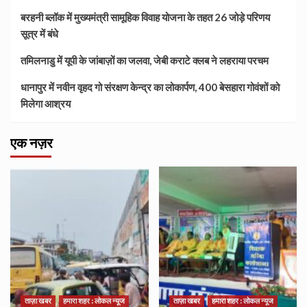
बरहनी ब्लॉक में मुख्यमंत्री सामूहिक विवाह योजना के तहत 26 जोड़े परिणय
सूत्र में बंधे
तमिलनाडु में यूपी के जांबाज़ों का जलवा, जेबी कराटे क्लब ने लहराया परचम
धानापुर में नवीन वृहद गो संरक्षण केन्द्र का लोकार्पण, 400 बेसहारा गोवंशों को
मिलेगा आश्रय
एक नज़र
ताज़ा खबर
हमारा शहर : लोकल न्यूज
ताज़ा खबर
हमारा शहर : लोकल न्यूज