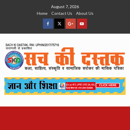
Skip
August 7, 2026
to
Home
Contact Us
About Us
content
facebook
Twitter
Google
YouTube
Plus