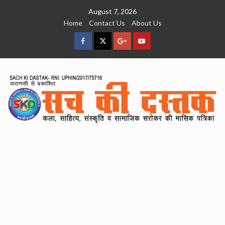
Skip
August 7, 2026
to
Home
Contact Us
About Us
content
facebook
Twitter
Google
YouTube
Plus