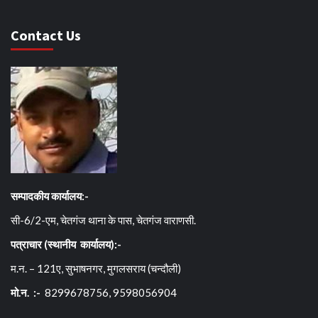
Contact Us
सम्पादकीय कार्यालय:-
सी-6/2-एम, चेतगंज थाना के पास, चेतगंज वाराणसी.
पत्राचार (स्थानीय कार्यालय):-
म.न. – 121ए, सुभाषनगर, मुगलसराय (चन्दौली)
मो.न. :-
8299678756, 9598056904