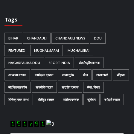
Tags
BIHAR
CHANDAULI
CHANDAULI NEWS
DDU
FEATURED
MUGHAL SARAI
MUGHALSRAI
NAGARPALIKA DDU
SPORT INDIA
अंतर्राष्ट्रीय दस्तक
आध्यात्म दस्तक
कार्यक्रम दस्तक
काव्य सुगंध
खेल
ताजा खबरें
पत्रिका
मोटीवेशनल स्पीच
राजनीति दस्तक
राष्ट्रीय दस्तक
लेख /विचार
विचित्र पहल संस्था
वॉलीवुड दस्तक
साहित्य दस्तक
सुविचार
स्पोर्ट्स दस्तक