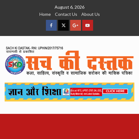
Skip
August 6, 2026
to
Home
Contact Us
About Us
content
facebook
Twitter
Google
YouTube
Plus