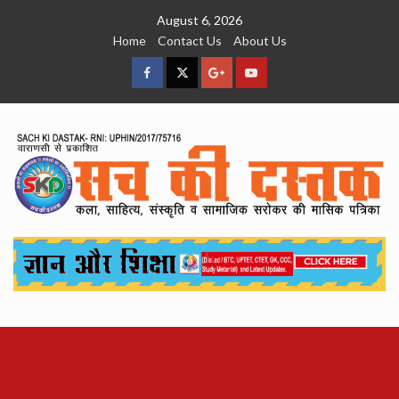
Skip
August 6, 2026
to
Home
Contact Us
About Us
content
facebook
Twitter
Google
YouTube
Plus