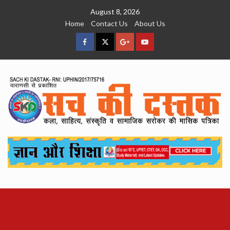
Skip
August 8, 2026
to
Home
Contact Us
About Us
content
facebook
Twitter
Google
YouTube
Plus