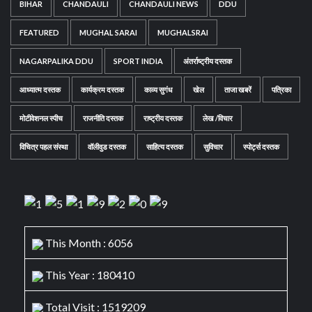
BIHAR
CHANDAULI
CHANDAULI NEWS
DDU
FEATURED
MUGHAL SARAI
MUGHALSRAI
NAGARPALIKA DDU
SPORT INDIA
अंतर्राष्ट्रीय दस्तक
आध्यात्म दस्तक
कार्यक्रम दस्तक
काव्य सुगंध
खेल
ताजा खबरें
पत्रिका
मोटीवेशनल स्पीच
राजनीति दस्तक
राष्ट्रीय दस्तक
लेख /विचार
विचित्र पहल संस्था
वॉलीवुड दस्तक
साहित्य दस्तक
सुविचार
स्पोर्ट्स दस्तक
This Month : 6056
This Year : 180410
Total Visit : 1519209