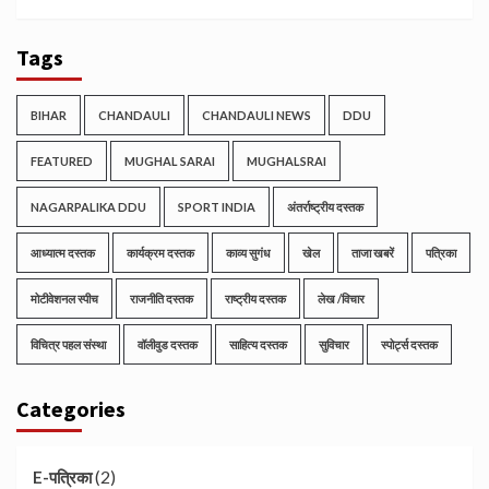
Tags
BIHAR
CHANDAULI
CHANDAULI NEWS
DDU
FEATURED
MUGHAL SARAI
MUGHALSRAI
NAGARPALIKA DDU
SPORT INDIA
अंतर्राष्ट्रीय दस्तक
आध्यात्म दस्तक
कार्यक्रम दस्तक
काव्य सुगंध
खेल
ताजा खबरें
पत्रिका
मोटीवेशनल स्पीच
राजनीति दस्तक
राष्ट्रीय दस्तक
लेख /विचार
विचित्र पहल संस्था
वॉलीवुड दस्तक
साहित्य दस्तक
सुविचार
स्पोर्ट्स दस्तक
Categories
(2)
E-पत्रिका