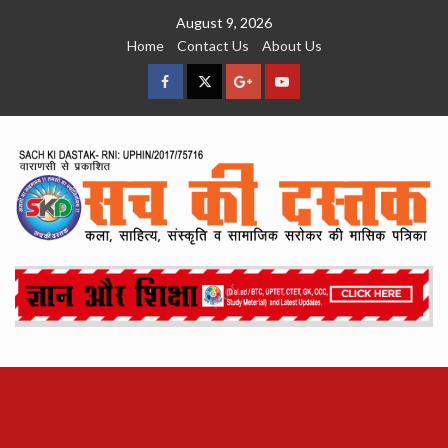
Skip
August 9, 2026
to
Home
Contact Us
About Us
content
facebook
Twitter
Google
YouTube
Plus