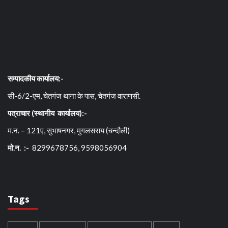
सम्पादकीय कार्यालय:-
सी-6/2-एम, चेतगंज थाना के पास, चेतगंज वाराणसी.
पत्राचार (स्थानीय कार्यालय):-
म.न. – 121ए, सुभाषनगर, मुगलसराय (चन्दौली)
मो.न. :-
8299678756, 9598056904
Tags