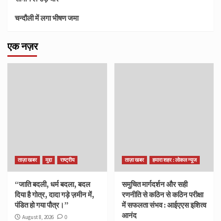
चन्दौली में लगा भीषण जमा
एक नज़र
ताज़ा खबर
मुद्दा
राष्ट्रीय
ताज़ा खबर
हमारा शहर : लोकल न्यूज
“जाति बदली, धर्म बदला, बदल
समुचित मार्गदर्शन और सही
दिया है गोत्र, दादा गड़े ज़मीन में,
रणनीति से कठिन से कठिन परीक्षा
पंडित हो गया पौत्र।”
में सफलता संभव : आईएएस इशित्व
आनंद
August 8, 2026
0