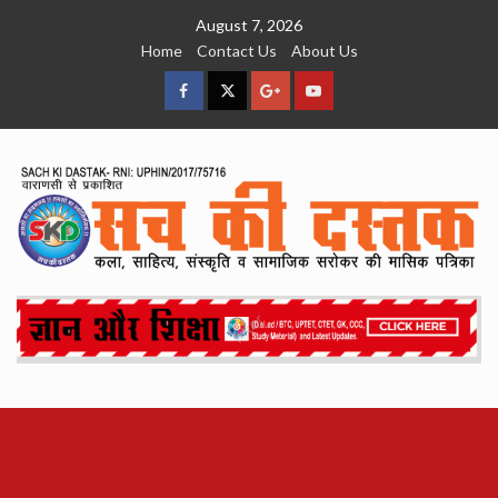
Skip
August 7, 2026
to
Home
Contact Us
About Us
content
facebook
Twitter
Google
YouTube
Plus