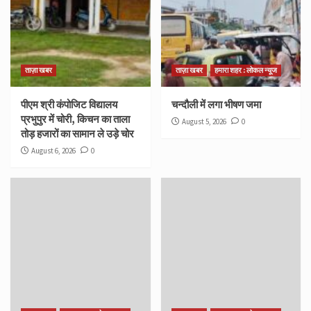
ताज़ा खबर
ताज़ा खबर
हमारा शहर : लोकल न्यूज
पीएम श्री कंपोजिट विद्यालय
चन्दौली में लगा भीषण जमा
प्रभुपुर में चोरी, किचन का ताला
August 5, 2026
0
तोड़ हजारों का सामान ले उड़े चोर
August 6, 2026
0