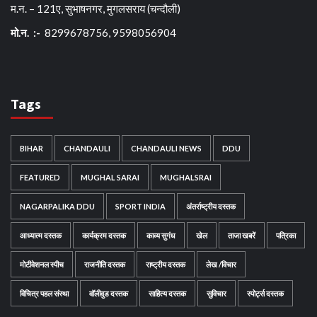
म.न. – 121ए, सुभाषनगर, मुगलसराय (चन्दौली)
मो.न. :-
8299678756, 9598056904
Tags
BIHAR
CHANDAULI
CHANDAULI NEWS
DDU
FEATURED
MUGHAL SARAI
MUGHALSRAI
NAGARPALIKA DDU
SPORT INDIA
अंतर्राष्ट्रीय दस्तक
आध्यात्म दस्तक
कार्यक्रम दस्तक
काव्य सुगंध
खेल
ताजा खबरें
पत्रिका
मोटीवेशनल स्पीच
राजनीति दस्तक
राष्ट्रीय दस्तक
लेख /विचार
विचित्र पहल संस्था
वॉलीवुड दस्तक
साहित्य दस्तक
सुविचार
स्पोर्ट्स दस्तक