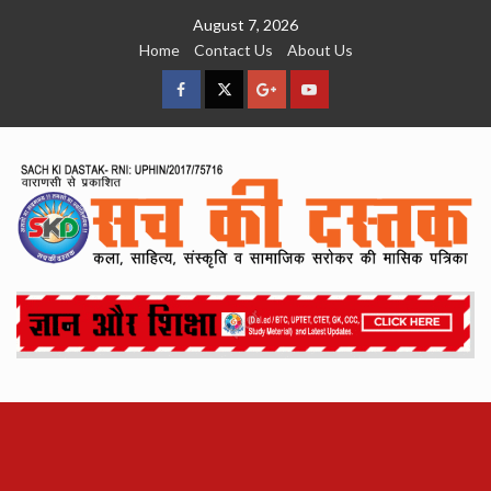
Skip
August 7, 2026
to
Home
Contact Us
About Us
content
facebook
Twitter
Google
YouTube
Plus