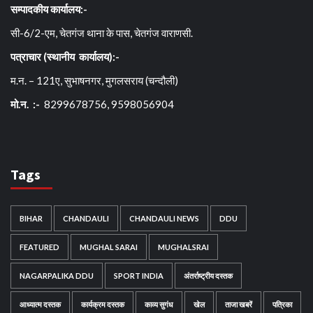
सम्पादकीय कार्यालय:-
सी-6/2-एम, चेतगंज थाना के पास, चेतगंज वाराणसी.
पत्राचार (स्थानीय कार्यालय):-
म.न. – 121ए, सुभाषनगर, मुगलसराय (चन्दौली)
मो.न. :-
8299678756, 9598056904
Tags
BIHAR
CHANDAULI
CHANDAULI NEWS
DDU
FEATURED
MUGHAL SARAI
MUGHALSRAI
NAGARPALIKA DDU
SPORT INDIA
अंतर्राष्ट्रीय दस्तक
आध्यात्म दस्तक
कार्यक्रम दस्तक
काव्य सुगंध
खेल
ताजा खबरें
पत्रिका