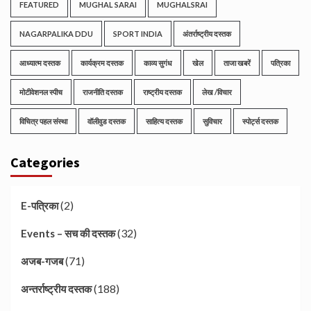
FEATURED
MUGHAL SARAI
MUGHALSRAI
NAGARPALIKA DDU
SPORT INDIA
अंतर्राष्ट्रीय दस्तक
आध्यात्म दस्तक
कार्यक्रम दस्तक
काव्य सुगंध
खेल
ताजा खबरें
पत्रिका
मोटीवेशनल स्पीच
राजनीति दस्तक
राष्ट्रीय दस्तक
लेख /विचार
विचित्र पहल संस्था
वॉलीवुड दस्तक
साहित्य दस्तक
सुविचार
स्पोर्ट्स दस्तक
Categories
(2)
E-पत्रिका
(32)
Events – सच की दस्तक
(71)
अजब-गजब
(188)
अन्तर्राष्ट्रीय दस्तक