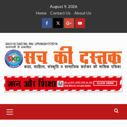
Skip
August 9, 2026
to
Home
Contact Us
About Us
content
facebook
Twitter
Google
YouTube
Plus
Primary
Menu