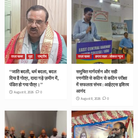
ताज़ा खबर
मुद्दा
राष्ट्रीय
ताज़ा खबर
हमारा शहर : लोकल न्यूज
“जाति बदली, धर्म बदला, बदल
समुचित मार्गदर्शन और सही
दिया है गोत्र, दादा गड़े ज़मीन में,
रणनीति से कठिन से कठिन परीक्षा
पंडित हो गया पौत्र।”
में सफलता संभव : आईएएस इशित्व
आनंद
August 8, 2026
0
August 8, 2026
0