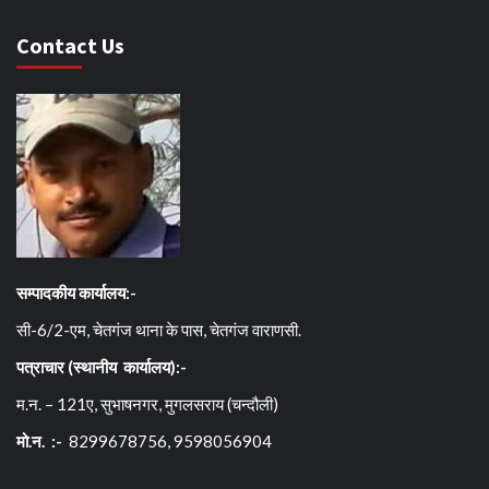
Contact Us
सम्पादकीय कार्यालय:-
सी-6/2-एम, चेतगंज थाना के पास, चेतगंज वाराणसी.
पत्राचार (स्थानीय कार्यालय):-
म.न. – 121ए, सुभाषनगर, मुगलसराय (चन्दौली)
मो.न. :-
8299678756, 9598056904