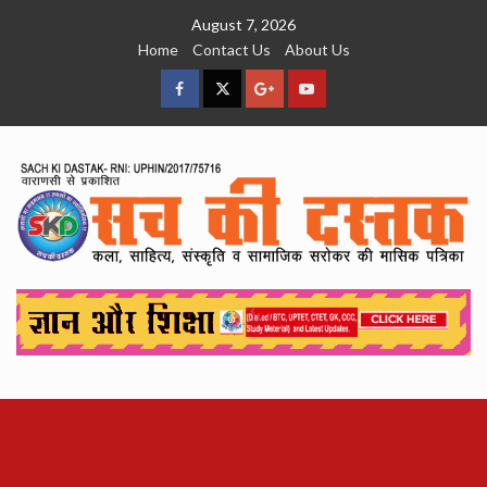
Skip
August 7, 2026
to
Home
Contact Us
About Us
content
facebook
Twitter
Google
YouTube
Plus