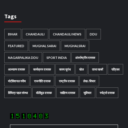
Tags
BIHAR
CHANDAULI
CHANDAULI NEWS
DDU
FEATURED
MUGHAL SARAI
MUGHALSRAI
NAGARPALIKA DDU
SPORT INDIA
अंतर्राष्ट्रीय दस्तक
आध्यात्म दस्तक
कार्यक्रम दस्तक
काव्य सुगंध
खेल
ताजा खबरें
पत्रिका
मोटीवेशनल स्पीच
राजनीति दस्तक
राष्ट्रीय दस्तक
लेख /विचार
विचित्र पहल संस्था
वॉलीवुड दस्तक
साहित्य दस्तक
सुविचार
स्पोर्ट्स दस्तक