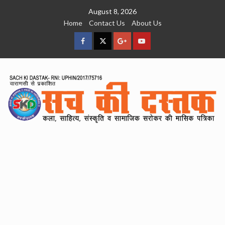
Skip
August 8, 2026
to
Home
Contact Us
About Us
content
facebook
Twitter
Google
YouTube
Plus